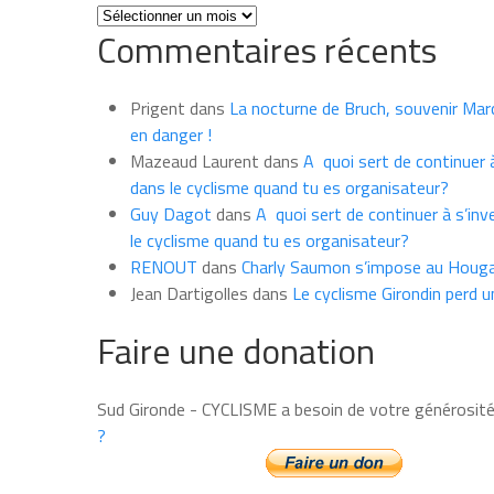
Toutes
Commentaires récents
les
news
du
Prigent
dans
La nocturne de Bruch, souvenir Marce
mois
en danger !
Mazeaud Laurent
dans
A quoi sert de continuer à
dans le cyclisme quand tu es organisateur?
Guy Dagot
dans
A quoi sert de continuer à s’inv
le cyclisme quand tu es organisateur?
RENOUT
dans
Charly Saumon s’impose au Houga
Jean Dartigolles
dans
Le cyclisme Girondin perd u
Faire une donation
Sud Gironde - CYCLISME a besoin de votre générosit
?