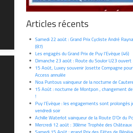
Articles récents
Samedi 22 août : Grand Prix Cycliste André Rayna
(87)
Les engagés du Grand Prix de Puy l’Evèque (46)
Dimanche 23 août : Route du Soulor U23 ouvert
15 Août, Luxey souvenir Josette Compagne pour
Access annulée
Noa Puntous vainqueur de la nocturne de Cauter
15 Août : nocturne de Montpon , changement de
!
Puy l’Evèque : les engagements sont prolongés j
vendredi soir
Achille Waterlot vainqueur de la Route D’Or du P
Mercredi 12 août : 38ème Trophée des Châteaux
Samedi 15 Août : grand Prix des Fêtes de Bénéja