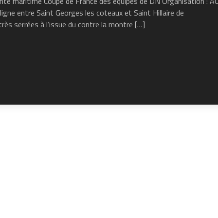
ente maritime Coupe de France des équipes de DN Organisation : A
igne entre Saint Georges les coteaux et Saint Hillaire de
rès serrées à l’issue du contre la montre […]