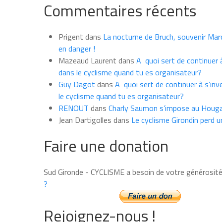
Commentaires récents
les
news
du
Prigent
dans
La nocturne de Bruch, souvenir Marce
mois
en danger !
Mazeaud Laurent
dans
A quoi sert de continuer à
dans le cyclisme quand tu es organisateur?
Guy Dagot
dans
A quoi sert de continuer à s’inv
le cyclisme quand tu es organisateur?
RENOUT
dans
Charly Saumon s’impose au Houga
Jean Dartigolles
dans
Le cyclisme Girondin perd u
Faire une donation
Sud Gironde - CYCLISME a besoin de votre générosit
?
Rejoignez-nous !