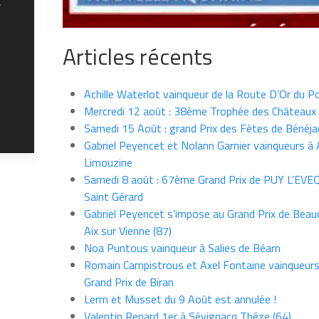
C
Articles récents
Achille Waterlot vainqueur de la Route D’Or du P
Mercredi 12 août : 38ème Trophée des Châteaux
Samedi 15 Août : grand Prix des Fêtes de Bénéja
Gabriel Peyencet et Nolann Garnier vainqueurs à A
Limouzine
Samedi 8 août : 67ème Grand Prix de PUY L’EVE
Saint Gérard
Gabriel Peyencet s’impose au Grand Prix de Beau
Aix sur Vienne (87)
Noa Puntous vainqueur à Salies de Béarn
Romain Campistrous et Axel Fontaine vainqueur
Grand Prix de Biran
Lerm et Musset du 9 Août est annulée !
Valentin Renard 1er à Sévignacq Théze (64)