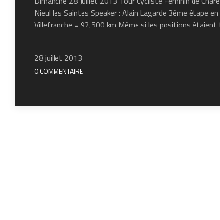
Dimanche 28 Juillet 2013 Tour Cycliste Féminin de Char
Nieul les Saintes Speaker : Alain Lagarde 3éme étape en l
Villefranche = 92,500 km Méme si les positions étaient t
28 juillet 2013
0 COMMENTAIRE