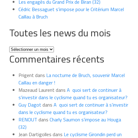
Les engagés du Grand Prix de Biran (32)
Cédric Bessaguet s’impose pour le Critérium Marcel
Caillau à Bruch
Toutes les news du mois
Toutes
Commentaires récents
les
news
du
Prigent
dans
La nocturne de Bruch, souvenir Marcel
mois
Caillau en danger !
Mazeaud Laurent
dans
A quoi sert de continuer à
s’investir dans le cyclisme quand tu es organisateur?
Guy Dagot
dans
A quoi sert de continuer à s’investir
dans le cyclisme quand tu es organisateur?
RENOUT
dans
Charly Saumon s’impose au Houga
(32)
Jean Dartigolles
dans
Le cyclisme Girondin perd un