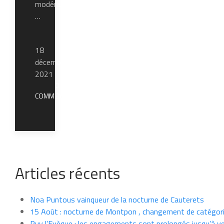
modération
…
18
décembre
2021
0
COMMENTAIRE
Articles récents
Noa Puntous vainqueur de la nocturne de Cauterets
15 Août : nocturne de Montpon , changement de catégori
Puy l’Evèque : les engagements sont prolongés jusqu’à v