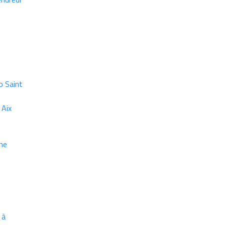
o Saint
 Aix
me
 à