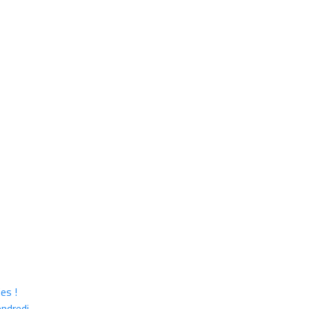
es !
endredi