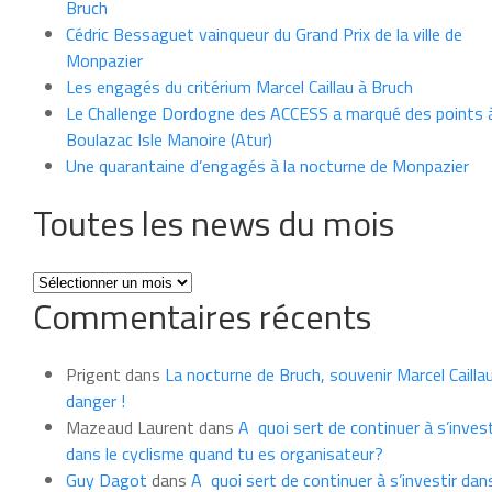
Bruch
Cédric Bessaguet vainqueur du Grand Prix de la ville de
Monpazier
Les engagés du critérium Marcel Caillau à Bruch
Le Challenge Dordogne des ACCESS a marqué des points 
Boulazac Isle Manoire (Atur)
Une quarantaine d’engagés à la nocturne de Monpazier
Toutes les news du mois
Toutes
Commentaires récents
les
news
du
Prigent
dans
La nocturne de Bruch, souvenir Marcel Cailla
mois
danger !
Mazeaud Laurent
dans
A quoi sert de continuer à s’invest
dans le cyclisme quand tu es organisateur?
Guy Dagot
dans
A quoi sert de continuer à s’investir dans