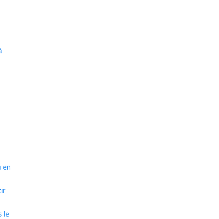
à
u en
ir
 le