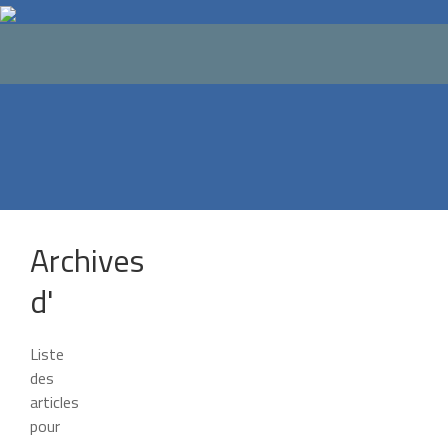
Résultats
Événements
Divers
Archives
Vie
d'
des
clubs
Liste
des
Bonnes
articles
affaires
pour