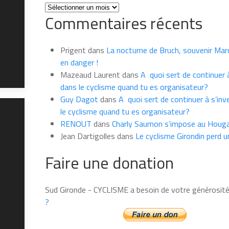
Toutes
Commentaires récents
les
news
du
Prigent
dans
La nocturne de Bruch, souvenir Marce
mois
en danger !
Mazeaud Laurent
dans
A quoi sert de continuer à
dans le cyclisme quand tu es organisateur?
Guy Dagot
dans
A quoi sert de continuer à s’inv
le cyclisme quand tu es organisateur?
RENOUT
dans
Charly Saumon s’impose au Houga
Jean Dartigolles
dans
Le cyclisme Girondin perd u
Faire une donation
Sud Gironde - CYCLISME a besoin de votre générosit
?