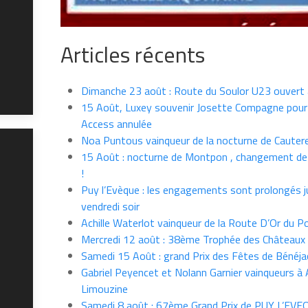
Articles récents
Dimanche 23 août : Route du Soulor U23 ouvert
15 Août, Luxey souvenir Josette Compagne pour
Access annulée
Noa Puntous vainqueur de la nocturne de Cauter
15 Août : nocturne de Montpon , changement de
!
Puy l’Evèque : les engagements sont prolongés j
vendredi soir
Achille Waterlot vainqueur de la Route D’Or du P
Mercredi 12 août : 38ème Trophée des Châteaux
Samedi 15 Août : grand Prix des Fêtes de Bénéja
Gabriel Peyencet et Nolann Garnier vainqueurs à A
Limouzine
Samedi 8 août : 67ème Grand Prix de PUY L’EVE