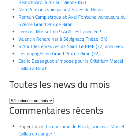
Beauchabrol à Aix sur Vienne (87)
Noa Puntous vainqueur à Salies de Béarn
Romain Campistrous et Axel Fontaine vainqueurs du
67ème Grand Prix de Biran
Lerm et Musset du 9 Août est annulée !
Valentin Renard 1er à Sévignacq Théze (64)
8 Août les épreuves de Saint GERME (32) annulées
Les engagés du Grand Prix de Biran (32)
Cédric Bessaguet s’impose pour le Critérium Marcel
Caillau à Bruch
Toutes les news du mois
Toutes
Commentaires récents
les
news
du
Prigent
dans
La nocturne de Bruch, souvenir Marcel
mois
Caillau en danger !