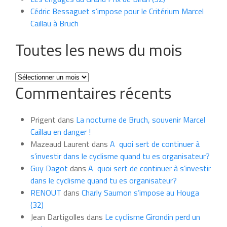
Cédric Bessaguet s’impose pour le Critérium Marcel
Caillau à Bruch
Toutes les news du mois
Toutes
Commentaires récents
les
news
du
Prigent
dans
La nocturne de Bruch, souvenir Marcel
mois
Caillau en danger !
Mazeaud Laurent
dans
A quoi sert de continuer à
s’investir dans le cyclisme quand tu es organisateur?
Guy Dagot
dans
A quoi sert de continuer à s’investir
dans le cyclisme quand tu es organisateur?
RENOUT
dans
Charly Saumon s’impose au Houga
(32)
Jean Dartigolles
dans
Le cyclisme Girondin perd un