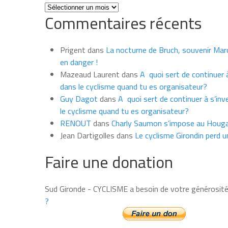
Toutes
Commentaires récents
les
news
du
Prigent
dans
La nocturne de Bruch, souvenir Marce
mois
en danger !
Mazeaud Laurent
dans
A quoi sert de continuer à
dans le cyclisme quand tu es organisateur?
Guy Dagot
dans
A quoi sert de continuer à s’inv
le cyclisme quand tu es organisateur?
RENOUT
dans
Charly Saumon s’impose au Houga
Jean Dartigolles
dans
Le cyclisme Girondin perd u
Faire une donation
Sud Gironde - CYCLISME a besoin de votre générosit
?