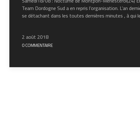
Samedi18/08 : Nocturne de Montpon-Ménestérol(24) En so
Team Dordogne Sud a en repris l’organisation. L’an derni
se détachant dans les toutes dernières minutes , à qui 
2 août 2018
0 COMMENTAIRE