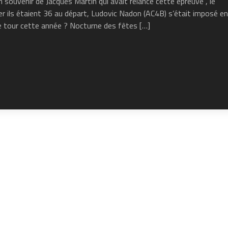
uvenir de Jacques Martin qui avait relancé cette épreuve , le
er ils étaient 36 au départ, Ludovic Nadon (AC4B) s’était imposé en
le tour cette année ? Nocturne des fêtes […]