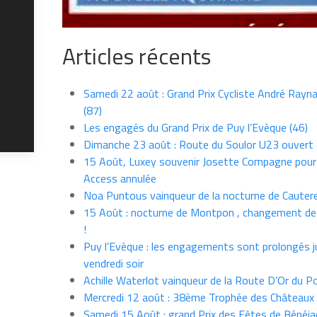
Articles récents
Samedi 22 août : Grand Prix Cycliste André Rayna
(87)
Les engagés du Grand Prix de Puy l’Evèque (46)
Dimanche 23 août : Route du Soulor U23 ouvert
15 Août, Luxey souvenir Josette Compagne pour
Access annulée
Noa Puntous vainqueur de la nocturne de Cauter
15 Août : nocturne de Montpon , changement de
!
Puy l’Evèque : les engagements sont prolongés j
vendredi soir
Achille Waterlot vainqueur de la Route D’Or du P
Mercredi 12 août : 38ème Trophée des Châteaux
Samedi 15 Août : grand Prix des Fêtes de Bénéja