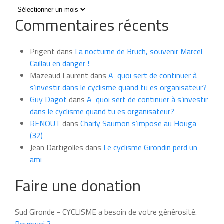
Toutes
Commentaires récents
les
news
du
Prigent
dans
La nocturne de Bruch, souvenir Marcel
mois
Caillau en danger !
Mazeaud Laurent
dans
A quoi sert de continuer à
s’investir dans le cyclisme quand tu es organisateur?
Guy Dagot
dans
A quoi sert de continuer à s’investir
dans le cyclisme quand tu es organisateur?
RENOUT
dans
Charly Saumon s’impose au Houga
(32)
Jean Dartigolles
dans
Le cyclisme Girondin perd un
ami
Faire une donation
Sud Gironde - CYCLISME a besoin de votre générosité.
Pourquoi ?