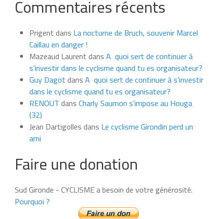
Commentaires récents
les
news
du
Prigent
dans
La nocturne de Bruch, souvenir Marcel
mois
Caillau en danger !
Mazeaud Laurent
dans
A quoi sert de continuer à
s’investir dans le cyclisme quand tu es organisateur?
Guy Dagot
dans
A quoi sert de continuer à s’investir
dans le cyclisme quand tu es organisateur?
RENOUT
dans
Charly Saumon s’impose au Houga
(32)
Jean Dartigolles
dans
Le cyclisme Girondin perd un
ami
Faire une donation
Sud Gironde - CYCLISME a besoin de votre générosité.
Pourquoi ?