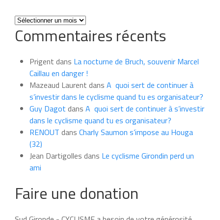
Toutes
Commentaires récents
les
news
du
Prigent
dans
La nocturne de Bruch, souvenir Marcel
mois
Caillau en danger !
Mazeaud Laurent
dans
A quoi sert de continuer à
s’investir dans le cyclisme quand tu es organisateur?
Guy Dagot
dans
A quoi sert de continuer à s’investir
dans le cyclisme quand tu es organisateur?
RENOUT
dans
Charly Saumon s’impose au Houga
(32)
Jean Dartigolles
dans
Le cyclisme Girondin perd un
ami
Faire une donation
Sud Gironde - CYCLISME a besoin de votre générosité.