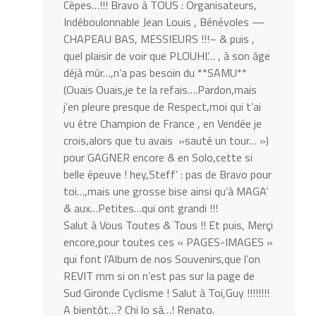
Cèpes…!!! Bravo à TOUS : Organisateurs,
Indéboulonnable Jean Louis , Bénévoles —
CHAPEAU BAS, MESSIEURS !!!– & puis ,
quel plaisir de voir que PLOUHI’… , à son âge
déjà mûr…,n’a pas besoin du **SAMU**
(Ouais Ouais,je te la refais….Pardon,mais
j’en pleure presque de Respect,moi qui t’ai
vu être Champion de France , en Vendée je
crois,alors que tu avais »sauté un tour… »)
pour GAGNER encore & en Solo,cette si
belle épeuve ! hey,Steff’ : pas de Bravo pour
toi…,mais une grosse bise ainsi qu’à MAGA’
& aux…Petites…qui ont grandi !!!
Salut à Vous Toutes & Tous !! Et puis, Merçi
encore,pour toutes ces « PAGES-IMAGES »
qui font l’Album de nos Souvenirs,que l’on
REVIT mm si on n’est pas sur la page de
Sud Gironde Cyclisme ! Salut à Toi,Guy !!!!!!!!
A bientôt…? Chi lo sà…! Renato.