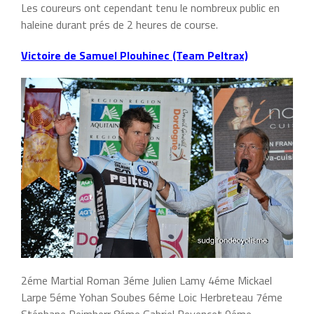
Les coureurs ont cependant tenu le nombreux public en
haleine durant prés de 2 heures de course.
Victoire de Samuel Plouhinec (Team Peltrax)
2éme Martial Roman 3éme Julien Lamy 4éme Mickael
Larpe 5éme Yohan Soubes 6éme Loic Herbreteau 7éme
Stéphane Reimherr 8éme Gabriel Peyencet 9éme