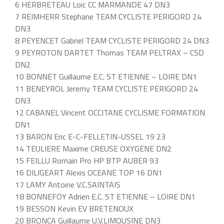
6 HERBRETEAU Loic CC MARMANDE 47 DN3
7 REIMHERR Stephane TEAM CYCLISTE PERIGORD 24
DN3
8 PEYENCET Gabriel TEAM CYCLISTE PERIGORD 24 DN3
9 PEYROTON DARTET Thomas TEAM PELTRAX – CSD
DN2
10 BONNET Guillaume E.C. ST ETIENNE – LOIRE DN1
11 BENEYROL Jeremy TEAM CYCLISTE PERIGORD 24
DN3
12 CABANEL Vincent OCCITANE CYCLISME FORMATION
DN1
13 BARON Eric E-C-FELLETIN-USSEL 19 23
14 TEULIERE Maxime CREUSE OXYGENE DN2
15 FEILLU Romain Pro HP BTP AUBER 93
16 DILIGEART Alexis OCEANE TOP 16 DN1
17 LAMY Antoine V.C.SAINTAIS
18 BONNEFOY Adrien E.C. ST ETIENNE – LOIRE DN1
19 BESSON Kevin EV BRETENOUX
20 BRONCA Guillaume U.V.LIMOUSINE DN3