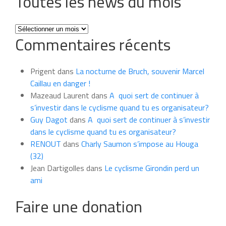
Toutes les news du mois
Toutes
Commentaires récents
les
news
du
Prigent
dans
La nocturne de Bruch, souvenir Marcel
mois
Caillau en danger !
Mazeaud Laurent
dans
A quoi sert de continuer à
s’investir dans le cyclisme quand tu es organisateur?
Guy Dagot
dans
A quoi sert de continuer à s’investir
dans le cyclisme quand tu es organisateur?
RENOUT
dans
Charly Saumon s’impose au Houga
(32)
Jean Dartigolles
dans
Le cyclisme Girondin perd un
ami
Faire une donation