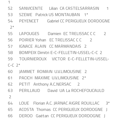
1
52 SANVICENTE Lilian CA CASTELSARRASIN 1
53 SZEWE Patrick US MONTAUBAN 1*
54 PEYENCET Gabriel CC PERIGUEUX DORDOGNE
2*
55 LAPOUGES Damien EC TRELISSAC C C 2
56 POIRIER Yohan EC TRELISSAC C C 2
57 IGNACE ALAIN CC MARMANDAIS 2
58 BOMPEIX Dimitri E-C-FELLETIN-USSEL-C-C 2
59 TOURNIEROUX VICTOR E-C-FELLETIN-USSEL-
C-C 2*
60 JAMMET ROMAIN U.V.LIMOUSINE 2
61 PACICH MAXIME U.V.LIMOUSINE 2*
62 PETIT Anthony A.C.NERSAC 2
63 PERILLAUD David UA La ROCHEFOUCAULD
2
64 LOUE Florian A.C. JARNAC AIGRE ROUILLAC 3*
65 ACOSTA Thomas CC PERIGUEUX DORDOGNE J
66 DEROO Gaëtan CC PERIGUEUX DORDOGNE J