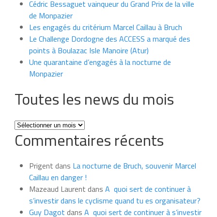
Cédric Bessaguet vainqueur du Grand Prix de la ville
de Monpazier
Les engagés du critérium Marcel Caillau à Bruch
Le Challenge Dordogne des ACCESS a marqué des
points à Boulazac Isle Manoire (Atur)
Une quarantaine d’engagés à la nocturne de
Monpazier
Toutes les news du mois
Toutes
Commentaires récents
les
news
du
Prigent
dans
La nocturne de Bruch, souvenir Marcel
mois
Caillau en danger !
Mazeaud Laurent
dans
A quoi sert de continuer à
s’investir dans le cyclisme quand tu es organisateur?
Guy Dagot
dans
A quoi sert de continuer à s’investir