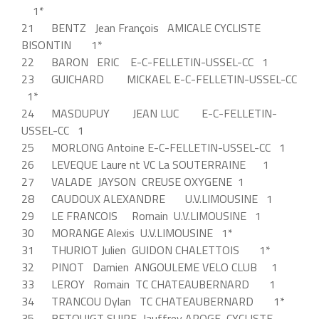
1*
21 BENTZ Jean François AMICALE CYCLISTE
BISONTIN 1*
22 BARON ERIC E-C-FELLETIN-USSEL-CC 1
23 GUICHARD MICKAEL E-C-FELLETIN-USSEL-CC
1*
24 MASDUPUY JEAN LUC E-C-FELLETIN-
USSEL-CC 1
25 MORLONG Antoine E-C-FELLETIN-USSEL-CC 1
26 LEVEQUE Laure nt VC La SOUTERRAINE 1
27 VALADE JAYSON CREUSE OXYGENE 1
28 CAUDOUX ALEXANDRE U.V.LIMOUSINE 1
29 LE FRANCOIS Romain U.V.LIMOUSINE 1
30 MORANGE Alexis U.V.LIMOUSINE 1*
31 THURIOT Julien GUIDON CHALETTOIS 1*
32 PINOT Damien ANGOULEME VELO CLUB 1
33 LEROY Romain TC CHATEAUBERNARD 1
34 TRANCOU Dylan TC CHATEAUBERNARD 1*
35 BETOUIGT SUIRE Jauffrey APOGE CYCLISTE