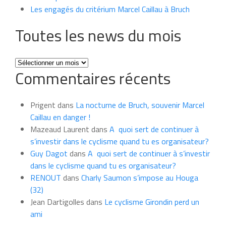
Les engagés du critérium Marcel Caillau à Bruch
Toutes les news du mois
Toutes
Commentaires récents
les
news
du
Prigent
dans
La nocturne de Bruch, souvenir Marcel
mois
Caillau en danger !
Mazeaud Laurent
dans
A quoi sert de continuer à
s’investir dans le cyclisme quand tu es organisateur?
Guy Dagot
dans
A quoi sert de continuer à s’investir
dans le cyclisme quand tu es organisateur?
RENOUT
dans
Charly Saumon s’impose au Houga
(32)
Jean Dartigolles
dans
Le cyclisme Girondin perd un
ami