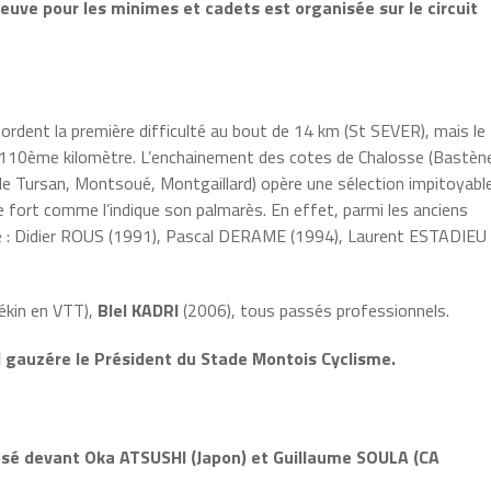
reuve pour les minimes et cadets est organisée sur le circuit
bordent la première difficulté au bout de 14 km (St SEVER), mais le
le 110ème kilomètre. L’enchainement des cotes de Chalosse (Bastèn
le Tursan, Montsoué, Montgaillard) opère une sélection impitoyable
fort comme l’indique son palmarès. En effet, parmi les anciens
 de : Didier ROUS (1991), Pascal DERAME (1994), Laurent ESTADIEU
ékin en VTT),
Blel KADRI
(2006), tous passés professionnels.
l gauzére le Président du Stade Montois Cyclisme.
osé devant Oka ATSUSHI (Japon) et Guillaume SOULA (CA