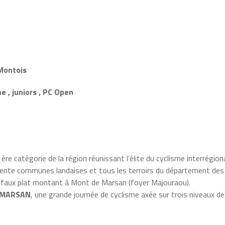
 Montois
e , juniors , PC Open
re catégorie de la région réunissant l’élite du cyclisme interrégiona
trente communes landaises et tous les terroirs du département des
n faux plat montant à Mont de Marsan (foyer Majouraou).
 MARSAN
, une grande journée de cyclisme axée sur trois niveaux de