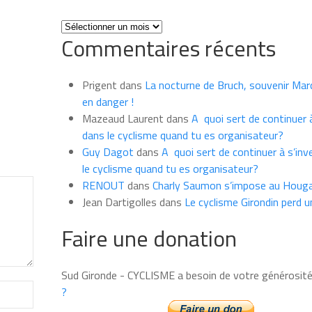
Toutes
Commentaires récents
les
news
du
Prigent
dans
La nocturne de Bruch, souvenir Marce
mois
en danger !
Mazeaud Laurent
dans
A quoi sert de continuer à
dans le cyclisme quand tu es organisateur?
Guy Dagot
dans
A quoi sert de continuer à s’inv
le cyclisme quand tu es organisateur?
RENOUT
dans
Charly Saumon s’impose au Houga
Jean Dartigolles
dans
Le cyclisme Girondin perd u
Faire une donation
Sud Gironde - CYCLISME a besoin de votre générosit
?