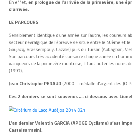
En effet,
en prologue de l’arrivée de la primevère, une ép
d’arrivée.
LE PARCOURS
Sensiblement identique d’une année sur l’autre, les coureurs a
secteur névralgique de l’épreuve se situe entre le 40ème et 
Gaujacq, Brassempouy, Cazalis) puis du Tursan (Aubagban, Viel
Son parcours très accidenté consacre chaque année un homme 
vainqueurs de la primevère montoise, il faut noter les noms
(1997),
Jean Christophe PERAUD
(2000 – médaille d’argent des JO P
Ces 2 derniers se sont souvenus …. ci dessous avec Lione
L’an dernier Valentin GARCIA (APOGE Cyclisme) s’est imp
Castelsarrasin).