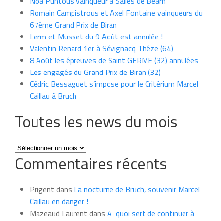
Noa Puntous vainqueur à Salies de Béarn
Romain Campistrous et Axel Fontaine vainqueurs du
67ème Grand Prix de Biran
Lerm et Musset du 9 Août est annulée !
Valentin Renard 1er à Sévignacq Théze (64)
8 Août les épreuves de Saint GERME (32) annulées
Les engagés du Grand Prix de Biran (32)
Cédric Bessaguet s’impose pour le Critérium Marcel
Caillau à Bruch
Toutes les news du mois
Toutes
Commentaires récents
les
news
du
Prigent
dans
La nocturne de Bruch, souvenir Marcel
mois
Caillau en danger !
Mazeaud Laurent
dans
A quoi sert de continuer à