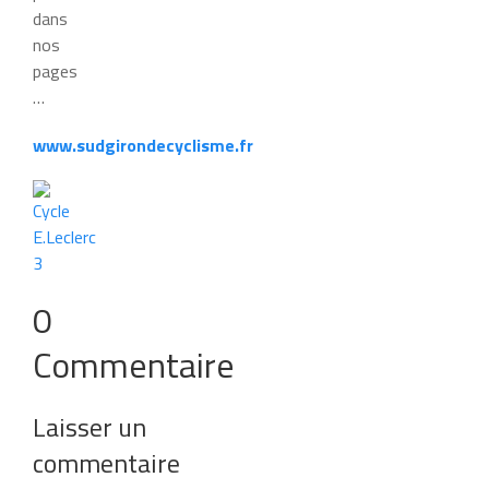
dans
nos
pages
…
www.sudgirondecyclisme.fr
0
Commentaire
Laisser un
commentaire