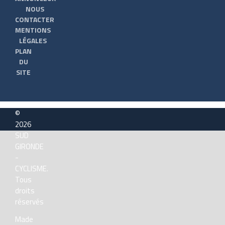
NOUS
CONTACTER
MENTIONS
LÉGALES
PLAN
DU
SITE
©
2026
SUD
GIRONDE
-
CYCLISME.
Tous
droits
réservés
Made