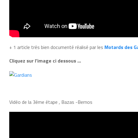
+ 1 article trés bien documenté réalisé par les
Motards des G
Cliquez sur l’image ci dessous …
Vidéo de la 3éme étape , Bazas -Bernos