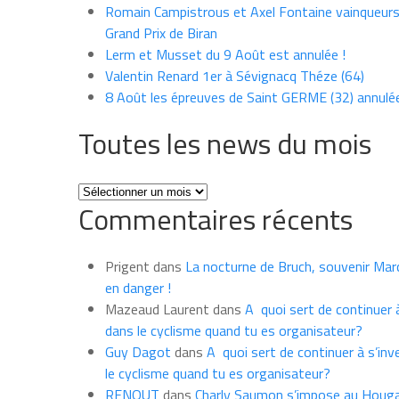
Romain Campistrous et Axel Fontaine vainqueur
Grand Prix de Biran
Lerm et Musset du 9 Août est annulée !
Valentin Renard 1er à Sévignacq Théze (64)
8 Août les épreuves de Saint GERME (32) annulé
Toutes les news du mois
Toutes
Commentaires récents
les
news
du
Prigent
dans
La nocturne de Bruch, souvenir Marce
mois
en danger !
Mazeaud Laurent
dans
A quoi sert de continuer à
dans le cyclisme quand tu es organisateur?
Guy Dagot
dans
A quoi sert de continuer à s’inv
le cyclisme quand tu es organisateur?
RENOUT
dans
Charly Saumon s’impose au Houga