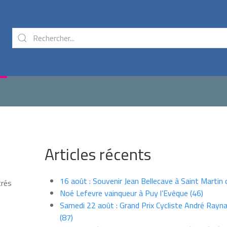
Articles récents
16 août : Souvenir Jean Bellecave à Saint Martin
trés
Noé Lefevre vainqueur à Puy l’Evêque (46)
Samedi 22 août : Grand Prix Cycliste André Rayna
(87)