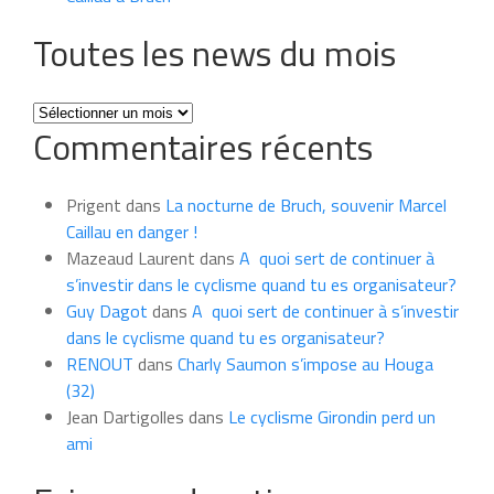
Toutes les news du mois
Toutes
Commentaires récents
les
news
du
Prigent
dans
La nocturne de Bruch, souvenir Marcel
mois
Caillau en danger !
Mazeaud Laurent
dans
A quoi sert de continuer à
s’investir dans le cyclisme quand tu es organisateur?
Guy Dagot
dans
A quoi sert de continuer à s’investir
dans le cyclisme quand tu es organisateur?
RENOUT
dans
Charly Saumon s’impose au Houga
(32)
Jean Dartigolles
dans
Le cyclisme Girondin perd un
ami