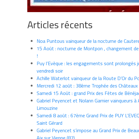
Articles récents
Noa Puntous vainqueur de la nocturne de Cauter
15 Août : nocturne de Montpon , changement de
!
Puy l’Evèque : les engagements sont prolongés j
vendredi soir
Achille Waterlot vainqueur de la Route D’Or du P
Mercredi 12 août : 38ème Trophée des Châteaux
Samedi 15 Août : grand Prix des Fêtes de Bénéja
Gabriel Peyencet et Nolann Garnier vainqueurs à A
Limouzine
Samedi 8 août : 67ème Grand Prix de PUY L’EVE
Saint Gérard
Gabriel Peyencet s’impose au Grand Prix de Beau
Aix sur Vienne (87)