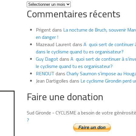
Toutes
Commentaires récents
les
news
du
Prigent
dans
La nocturne de Bruch, souvenir Marce
mois
en danger !
Mazeaud Laurent
dans
A quoi sert de continuer à
dans le cyclisme quand tu es organisateur?
Guy Dagot
dans
A quoi sert de continuer à s’inv
le cyclisme quand tu es organisateur?
RENOUT
dans
Charly Saumon s’impose au Houga
Jean Dartigolles
dans
Le cyclisme Girondin perd u
Faire une donation
Sud Gironde - CYCLISME a besoin de votre générosit
?