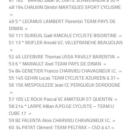
47 162 * BRAND Julian VC UNITE SCHWENHEIM à 30 »
48 194 CHAUVIN Dimitri MARTIGUES SPORT CYCLISME
»
49 5 * LECAMUS LAMBERT Florentin TEAM PAYS DE
DINAN »
50 111 DUREUIL Gaël AMICALE CYCLISTE BISONTINE »
51 13 * REIFLER Arnold V.C. VILLEFRANCHE BEAUJOLAIS
»
52 45 LEFEBVRE Thomas USSA PAVILLY BARENTIN »
53 6 * MARIAULT Axel TEAM PAYS DE DINAN »
54 84 GENETIER Francis CHARVIEU CHAVAGNEUX I.C. »
55 145 GEHIN Lucas TEAM CYCLISTE AZUREEN à 37 »
56 156 MESPOULEDE Jean CC PERIGUEUX DORDOGNE
»
57 105 LE ROUX Pascal VC AMATEUR ST QUENTIN »
58 214 * LARPE Killian A.PO.GE CYCLISTE – TEAM U
CUBE 17 »
59 82 FALENTA Alois CHARVIEU CHAVAGNEUX I.C. »
60 34 PATAT Clément TEAM PELTRAX – CSD à 41 »