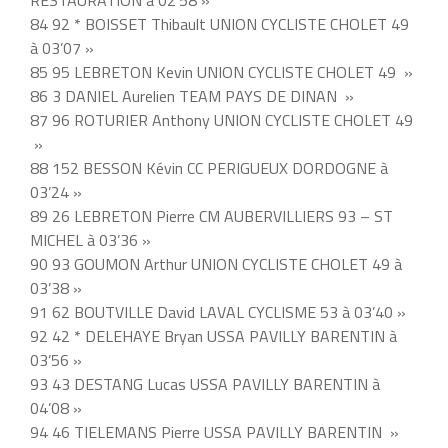
RESTAURATION à 02’58 »
84 92 * BOISSET Thibault UNION CYCLISTE CHOLET 49
à 03’07 »
85 95 LEBRETON Kevin UNION CYCLISTE CHOLET 49 »
86 3 DANIEL Aurelien TEAM PAYS DE DINAN »
87 96 ROTURIER Anthony UNION CYCLISTE CHOLET 49
»
88 152 BESSON Kévin CC PERIGUEUX DORDOGNE à
03’24 »
89 26 LEBRETON Pierre CM AUBERVILLIERS 93 – ST
MICHEL à 03’36 »
90 93 GOUMON Arthur UNION CYCLISTE CHOLET 49 à
03’38 »
91 62 BOUTVILLE David LAVAL CYCLISME 53 à 03’40 »
92 42 * DELEHAYE Bryan USSA PAVILLY BARENTIN à
03’56 »
93 43 DESTANG Lucas USSA PAVILLY BARENTIN à
04’08 »
94 46 TIELEMANS Pierre USSA PAVILLY BARENTIN »