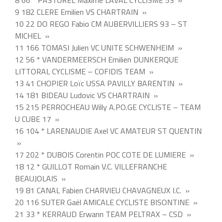
8 66 * PASTUREL Maxime LAVAL CYCLISME 53 »
9 182 CLERE Emilien VS CHARTRAIN »
10 22 DO REGO Fabio CM AUBERVILLIERS 93 – ST
MICHEL »
11 166 TOMASI Julien VC UNITE SCHWENHEIM »
12 56 * VANDERMEERSCH Emilien DUNKERQUE
LITTORAL CYCLISME – COFIDIS TEAM »
13 41 CHOPIER Loïc USSA PAVILLY BARENTIN »
14 181 BIDEAU Ludovic VS CHARTRAIN »
15 215 PERROCHEAU Willy A.PO.GE CYCLISTE – TEAM
U CUBE 17 »
16 104 * LARENAUDIE Axel VC AMATEUR ST QUENTIN
»
17 202 * DUBOIS Corentin POC COTE DE LUMIERE »
18 12 * GUILLOT Romain V.C. VILLEFRANCHE
BEAUJOLAIS »
19 81 CANAL Fabien CHARVIEU CHAVAGNEUX I.C. »
20 116 SUTER Gaël AMICALE CYCLISTE BISONTINE »
21 33 * KERRAUD Erwann TEAM PELTRAX – CSD »