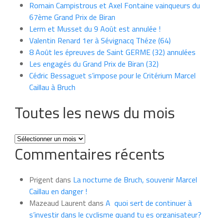
Romain Campistrous et Axel Fontaine vainqueurs du
67ème Grand Prix de Biran
Lerm et Musset du 9 Août est annulée !
Valentin Renard 1er à Sévignacq Théze (64)
8 Août les épreuves de Saint GERME (32) annulées
Les engagés du Grand Prix de Biran (32)
Cédric Bessaguet s’impose pour le Critérium Marcel
Caillau à Bruch
Toutes les news du mois
Toutes
Commentaires récents
les
news
du
Prigent
dans
La nocturne de Bruch, souvenir Marcel
mois
Caillau en danger !
Mazeaud Laurent
dans
A quoi sert de continuer à
s’investir dans le cyclisme quand tu es organisateur?