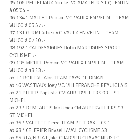
95 106 PELLERIAUX Nicolas VC AMATEUR ST QUENTIN
à 05’04 »
96 134 * MALLET Romain V.C. VAULX EN VELIN – TEAM
VULCO à 05’57 »
97 131 CURMI Adrien V.C. VAULX EN VELIN – TEAM
VULCO à 07’20 »
98 192 * CALDESAIGUES Robin MARTIGUES SPORT
CYCLISME »
99 135 MICHEL Romain V.C. VAULX EN VELIN – TEAM
VULCO à 13’23 »
ab 1 * BOILEAU Alan TEAM PAYS DE DINAN
ab 16 WASTIAUX Joey V.C. VILLEFRANCHE BEAUJOLAIS
ab 21 BLEIER Baptiste CM AUBERVILLIERS 93 – ST
MICHEL
ab 23 * DEMEAUTIS Matthieu CM AUBERVILLIERS 93 –
ST MICHEL
ab 36 * VALETTE Pierre TEAM PELTRAX – CSD
ab 63 * CELERIER Brivael LAVAL CYCLISME 53
ab 85 KLAJNBLAT Jake CHARVIEU CHAVAGNEUX I.C.