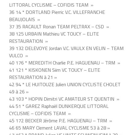
LITTORAL CYCLISME – COFIDIS TEAM »
36 14 * DORTLAND Pierric V.C. VILLEFRANCHE
BEAUJOLAIS »
37 35 RACAULT Ronan TEAM PELTRAX – CSD »
38 125 URBAIN Mathieu VC TOUCY – ELITE
RESTAURATION »
39 132 DELEVOYE Jordan V.C. VAULX EN VELIN – TEAM
VULCO »
40 176 * MEREDITH Charlie P.E. HAGUENAU – TRM »
41 121 * KISKONEN Siim VC TOUCY – ELITE
RESTAURATION à 21 »
42 94 * LE HUITOUZE Julien UNION CYCLISTE CHOLET
49 à 26 »
43 103 * HOPIN Dimitri VC AMATEUR ST QUENTIN »
44 51 * GAREZ Raphaël DUNKERQUE LITTORAL
CYCLISME – COFIDIS TEAM »
45 172 BECKER Jérôme P.E. HAGUENAU – TRM »
46 65 MARY Clement LAVAL CYCLISME 53 à 28 »