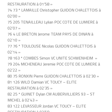
RESTAURATION à 01’58 »
74 73 * LAMAILLE Christopher GUIDON CHALETTOIS à
02’00 »
75 205 TENAILLEAU Lylian POC COTE DE LUMIERE à
02’07 »
76 4 LE BRETON Jerome TEAM PAYS DE DINAN à
02’10 »
77 76 * TOULOUSE Nicolas GUIDON CHALETTOIS à
02’14 »
78 163 * COMBES Simon VC UNITE SCHWENHEIM »
79 204 MICHENEAU Jeremie POC COTE DE LUMIERE à
02’22 »
80 75 RONXIN Pierre GUIDON CHALETTOIS à 02’30 »
81 126 WILD Damian VC TOUCY – ELITE
RESTAURATION à 02’35 »
82 25 * GUINET Dylan CM AUBERVILLIERS 93 – ST
MICHEL à 02’43 »
83 122 LEVASSEUR Jordan VC TOUCY – ELITE