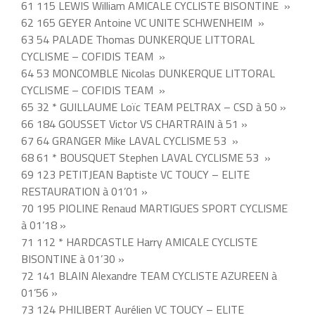
61 115 LEWIS William AMICALE CYCLISTE BISONTINE »
62 165 GEYER Antoine VC UNITE SCHWENHEIM »
63 54 PALADE Thomas DUNKERQUE LITTORAL
CYCLISME – COFIDIS TEAM »
64 53 MONCOMBLE Nicolas DUNKERQUE LITTORAL
CYCLISME – COFIDIS TEAM »
65 32 * GUILLAUME Loïc TEAM PELTRAX – CSD à 50 »
66 184 GOUSSET Victor VS CHARTRAIN à 51 »
67 64 GRANGER Mike LAVAL CYCLISME 53 »
68 61 * BOUSQUET Stephen LAVAL CYCLISME 53 »
69 123 PETITJEAN Baptiste VC TOUCY – ELITE
RESTAURATION à 01’01 »
70 195 PIOLINE Renaud MARTIGUES SPORT CYCLISME
à 01’18 »
71 112 * HARDCASTLE Harry AMICALE CYCLISTE
BISONTINE à 01’30 »
72 141 BLAIN Alexandre TEAM CYCLISTE AZUREEN à
01’56 »
73 124 PHILIBERT Aurélien VC TOUCY – ELITE