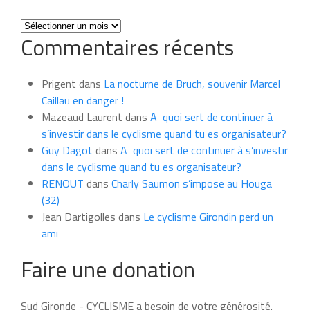
Toutes
Commentaires récents
les
news
du
Prigent
dans
La nocturne de Bruch, souvenir Marcel
mois
Caillau en danger !
Mazeaud Laurent
dans
A quoi sert de continuer à
s’investir dans le cyclisme quand tu es organisateur?
Guy Dagot
dans
A quoi sert de continuer à s’investir
dans le cyclisme quand tu es organisateur?
RENOUT
dans
Charly Saumon s’impose au Houga
(32)
Jean Dartigolles
dans
Le cyclisme Girondin perd un
ami
Faire une donation
Sud Gironde - CYCLISME a besoin de votre générosité.