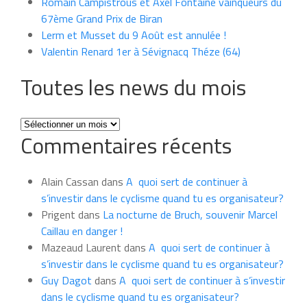
Romain Campistrous et Axel Fontaine vainqueurs du
67ème Grand Prix de Biran
Lerm et Musset du 9 Août est annulée !
Valentin Renard 1er à Sévignacq Théze (64)
Toutes les news du mois
Toutes
Commentaires récents
les
news
du
Alain Cassan
dans
A quoi sert de continuer à
mois
s’investir dans le cyclisme quand tu es organisateur?
Prigent
dans
La nocturne de Bruch, souvenir Marcel
Caillau en danger !
Mazeaud Laurent
dans
A quoi sert de continuer à
s’investir dans le cyclisme quand tu es organisateur?
Guy Dagot
dans
A quoi sert de continuer à s’investir
dans le cyclisme quand tu es organisateur?