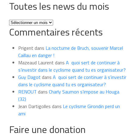
Toutes les news du mois
Toutes
Commentaires récents
les
news
du
Prigent
dans
La nocturne de Bruch, souvenir Marcel
mois
Caillau en danger !
Mazeaud Laurent
dans
A quoi sert de continuer à
s’investir dans le cyclisme quand tu es organisateur?
Guy Dagot
dans
A quoi sert de continuer à s’investir
dans le cyclisme quand tu es organisateur?
RENOUT
dans
Charly Saumon s’impose au Houga
(32)
Jean Dartigolles
dans
Le cyclisme Girondin perd un
ami
Faire une donation