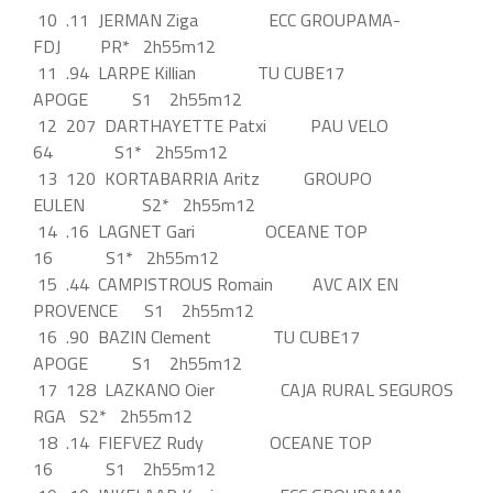
10 .11 JERMAN Ziga ECC GROUPAMA-
FDJ PR* 2h55m12
11 .94 LARPE Killian TU CUBE17
APOGE S1 2h55m12
12 207 DARTHAYETTE Patxi PAU VELO
64 S1* 2h55m12
13 120 KORTABARRIA Aritz GROUPO
EULEN S2* 2h55m12
14 .16 LAGNET Gari OCEANE TOP
16 S1* 2h55m12
15 .44 CAMPISTROUS Romain AVC AIX EN
PROVENCE S1 2h55m12
16 .90 BAZIN Clement TU CUBE17
APOGE S1 2h55m12
17 128 LAZKANO Oier CAJA RURAL SEGUROS
RGA S2* 2h55m12
18 .14 FIEFVEZ Rudy OCEANE TOP
16 S1 2h55m12