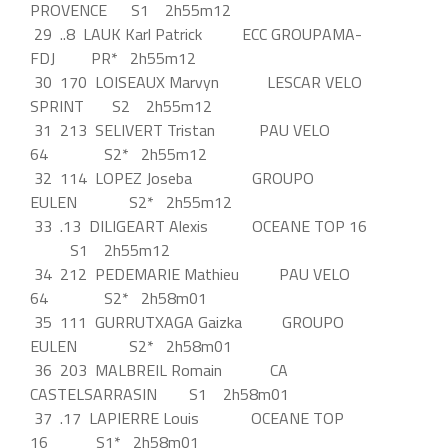
PROVENCE S1 2h55m12
29 ..8 LAUK Karl Patrick ECC GROUPAMA-
FDJ PR* 2h55m12
30 170 LOISEAUX Marvyn LESCAR VELO
SPRINT S2 2h55m12
31 213 SELIVERT Tristan PAU VELO
64 S2* 2h55m12
32 114 LOPEZ Joseba GROUPO
EULEN S2* 2h55m12
33 .13 DILIGEART Alexis OCEANE TOP 16
S1 2h55m12
34 212 PEDEMARIE Mathieu PAU VELO
64 S2* 2h58m01
35 111 GURRUTXAGA Gaizka GROUPO
EULEN S2* 2h58m01
36 203 MALBREIL Romain CA
CASTELSARRASIN S1 2h58m01
37 .17 LAPIERRE Louis OCEANE TOP
16 S1* 2h58m01