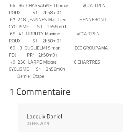
66 .36 CHASSAGNE Thomas VCCA TPI N
ROUX S1 2h58m01
67 218 JEANNES Matthieu HENNEBONT
CYCLISME S1 2h58m01
68 .41 URRUTY Maxime VCCA TPI N
ROUX S1 2h58m01
69 ..3 GUGLIELMI Simon ECC GROUPAMA-
FDJ PR* 2h58m01
70 250 LARPE Mickael C CHARTRES
CYCLISME S1 2h58m01
Dernier Etape
1 Commentaire
Ladeuix Daniel
03 FEB 2019