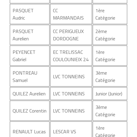
PASQUET
CC
1ère
Audric
MARMANDAIS
Catégorie
PASQUET
CC PERIGUEUX
2ème
Aurelien
DORDOGNE
Catégorie
PEYENCET
EC TRELISSAC
1ère
Gabriel
COULOUNIEIX 24
Catégorie
PONTREAU
3ème
LVC TONNEINS
Samuel
Catégorie
QUILEZ Aurelien
LVC TONNEINS
Junior (Junior)
3ème
QUILEZ Corentin
LVC TONNEINS
Catégorie
1ère
RENAULT Lucas
LESCAR VS
Catégorie