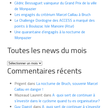
Cédric Bessaguet vainqueur du Grand Prix de la ville
de Monpazier
Les engagés du critérium Marcel Caillau à Bruch
Le Challenge Dordogne des ACCESS a marqué des
points à Boulazac Isle Manoire (Atur)
Une quarantaine d’engagés à la nocturne de
Monpazier
Toutes les news du mois
Toutes
Commentaires récents
les
news
du
Prigent
dans
La nocturne de Bruch, souvenir Marcel
mois
Caillau en danger !
Mazeaud Laurent
dans
A quoi sert de continuer à
s’investir dans le cyclisme quand tu es organisateur?
Guy Dagot
dans
A quoi sert de continuer à s’investir