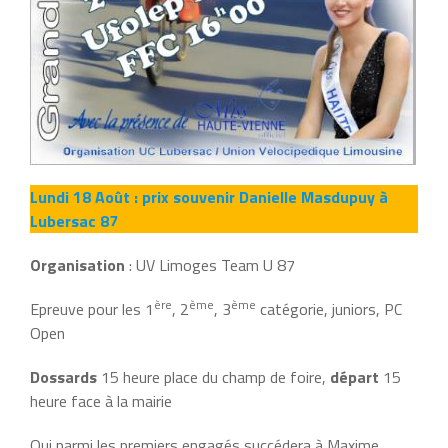
Lundi 18 Août : prix souvenir Danielle Masdupuy à
Lubersac 87
Organisation
: UV Limoges Team U 87
ère
ème
ème
Epreuve pour les 1
, 2
, 3
catégorie, juniors, PC
Open
Dossards
15 heure place du champ de foire,
départ
15
heure face à la mairie
Qui parmi les premiers engagés succédera à Maxime