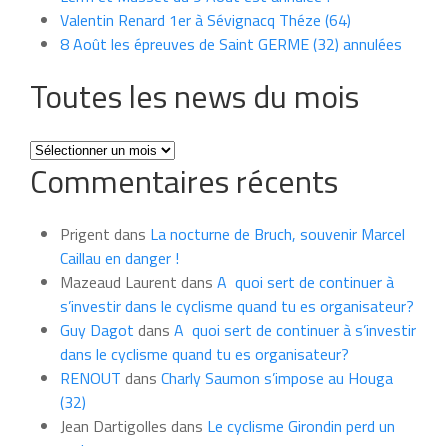
Valentin Renard 1er à Sévignacq Théze (64)
8 Août les épreuves de Saint GERME (32) annulées
Toutes les news du mois
Toutes
Commentaires récents
les
news
du
Prigent
dans
La nocturne de Bruch, souvenir Marcel
mois
Caillau en danger !
Mazeaud Laurent
dans
A quoi sert de continuer à
s’investir dans le cyclisme quand tu es organisateur?
Guy Dagot
dans
A quoi sert de continuer à s’investir
dans le cyclisme quand tu es organisateur?
RENOUT
dans
Charly Saumon s’impose au Houga
(32)
Jean Dartigolles
dans
Le cyclisme Girondin perd un