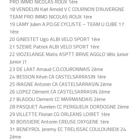
PRO IMMO NICOLAS ROUX 1ère
18 VENDELIN Karl Arnold V C COURNON D’AUVERGNE
TEAM PRO IMMO NICOLAS ROUX 1ère
19 LAMY Julien A.PO.GE CYCLISTE – TEAM U CUBE 17
1ère
20 GINESTET Ugo ALBI VELO SPORT 1ère
21 SZEWE Patrick ALBI VELO SPORT 1ère
22 VIOZELANGE Matis ASPTT BRIVE AGGLO Vélo Junior
Junior J1
23 DE LAAT Arnaud C.O.COURONNAIS 2ème
24 BESSON Kévin CA CASTELSARRASIN 1ère
25 IRAGNE Antonin CA CASTELSARRASIN 2ème
26 LOPEZ Clément CA CASTELSARRASIN 2ème
27 BLADOU Clement CC MARMANDAIS 2ème
28 PASQUET Aurelien CC PERIGUEUX DORDOGNE 2ème
29 VILLETTE Florian CG ORLEANS LOIRET 1ère
30 BOISSIERE Antonin CREUSE OXYGENE 1ère
31 BENEYROL Jeremy EC TRELISSAC COULOUNIEIX 24
2ème