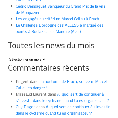
Cédric Bessaguet vainqueur du Grand Prix de la ville
de Monpazier
Les engagés du critérium Marcel Caillau à Bruch
Le Challenge Dordogne des ACCESS a marqué des
points à Boulazac Isle Manoire (Atur)
Toutes les news du mois
Toutes
Commentaires récents
les
news
du
Prigent
dans
La nocturne de Bruch, souvenir Marcel
mois
Caillau en danger !
Mazeaud Laurent
dans
A quoi sert de continuer à
s’investir dans le cyclisme quand tu es organisateur?
Guy Dagot
dans
A quoi sert de continuer à s’investir
dans le cyclisme quand tu es organisateur?