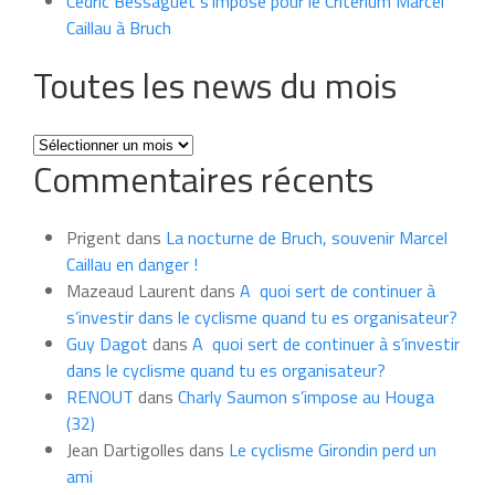
Cédric Bessaguet s’impose pour le Critérium Marcel
Caillau à Bruch
Toutes les news du mois
Toutes
Commentaires récents
les
news
du
Prigent
dans
La nocturne de Bruch, souvenir Marcel
mois
Caillau en danger !
Mazeaud Laurent
dans
A quoi sert de continuer à
s’investir dans le cyclisme quand tu es organisateur?
Guy Dagot
dans
A quoi sert de continuer à s’investir
dans le cyclisme quand tu es organisateur?
RENOUT
dans
Charly Saumon s’impose au Houga
(32)
Jean Dartigolles
dans
Le cyclisme Girondin perd un
ami