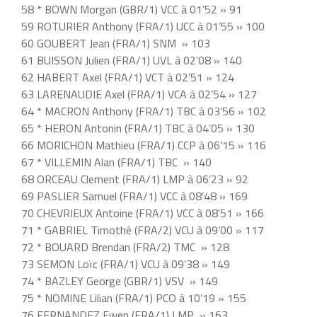
58 * BOWN Morgan (GBR/1) VCC à 01’52 » 91
59 ROTURIER Anthony (FRA/1) UCC à 01’55 » 100
60 GOUBERT Jean (FRA/1) SNM » 103
61 BUISSON Julien (FRA/1) UVL à 02’08 » 140
62 HABERT Axel (FRA/1) VCT à 02’51 » 124
63 LARENAUDIE Axel (FRA/1) VCA à 02’54 » 127
64 * MACRON Anthony (FRA/1) TBC à 03’56 » 102
65 * HERON Antonin (FRA/1) TBC à 04’05 » 130
66 MORICHON Mathieu (FRA/1) CCP à 06’15 » 116
67 * VILLEMIN Alan (FRA/1) TBC » 140
68 ORCEAU Clement (FRA/1) LMP à 06’23 » 92
69 PASLIER Samuel (FRA/1) VCC à 08’48 » 169
70 CHEVRIEUX Antoine (FRA/1) VCC à 08’51 » 166
71 * GABRIEL Timothé (FRA/2) VCU à 09’00 » 117
72 * BOUARD Brendan (FRA/2) TMC » 128
73 SEMON Loïc (FRA/1) VCU à 09’38 » 149
74 * BAZLEY George (GBR/1) VSV » 149
75 * NOMINE Lilian (FRA/1) PCO à 10’19 » 155
76 FERNANDEZ Ewen (FRA/1) LMP » 163