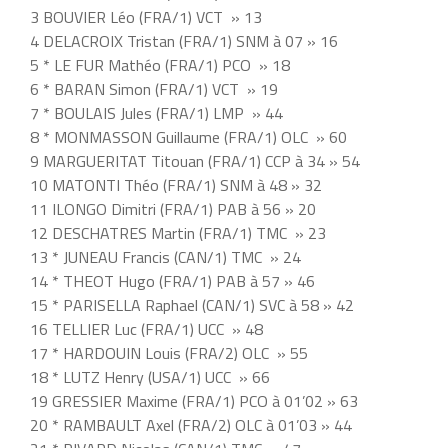
3 BOUVIER Léo (FRA/1) VCT » 13
4 DELACROIX Tristan (FRA/1) SNM à 07 » 16
5 * LE FUR Mathéo (FRA/1) PCO » 18
6 * BARAN Simon (FRA/1) VCT » 19
7 * BOULAIS Jules (FRA/1) LMP » 44
8 * MONMASSON Guillaume (FRA/1) OLC » 60
9 MARGUERITAT Titouan (FRA/1) CCP à 34 » 54
10 MATONTI Théo (FRA/1) SNM à 48 » 32
11 ILONGO Dimitri (FRA/1) PAB à 56 » 20
12 DESCHATRES Martin (FRA/1) TMC » 23
13 * JUNEAU Francis (CAN/1) TMC » 24
14 * THEOT Hugo (FRA/1) PAB à 57 » 46
15 * PARISELLA Raphael (CAN/1) SVC à 58 » 42
16 TELLIER Luc (FRA/1) UCC » 48
17 * HARDOUIN Louis (FRA/2) OLC » 55
18 * LUTZ Henry (USA/1) UCC » 66
19 GRESSIER Maxime (FRA/1) PCO à 01’02 » 63
20 * RAMBAULT Axel (FRA/2) OLC à 01’03 » 44