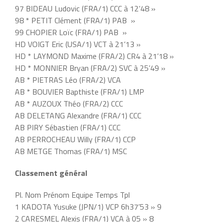
97 BIDEAU Ludovic (FRA/1) CCC à 12’48 »
98 * PETIT Clément (FRA/1) PAB »
99 CHOPIER Loïc (FRA/1) PAB »
HD VOIGT Eric (USA/1) VCT à 21’13 »
HD * LAYMOND Maxime (FRA/2) CR4 à 21’18 »
HD * MONNIER Bryan (FRA/2) SVC à 25’49 »
AB * PIETRAS Léo (FRA/2) VCA
AB * BOUVIER Bapthiste (FRA/1) LMP
AB * AUZOUX Théo (FRA/2) CCC
AB DELETANG Alexandre (FRA/1) CCC
AB PIRY Sébastien (FRA/1) CCC
AB PERROCHEAU Willy (FRA/1) CCP
AB METGE Thomas (FRA/1) MSC
Classement général
Pl. Nom Prénom Equipe Temps Tpl
1 KADOTA Yusuke (JPN/1) VCP 6h37’53 » 9
2 CARESMEL Alexis (FRA/1) VCA à 05 » 8