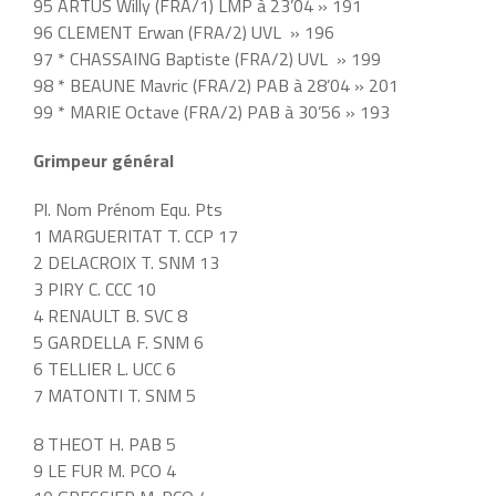
95 ARTUS Willy (FRA/1) LMP à 23’04 » 191
96 CLEMENT Erwan (FRA/2) UVL » 196
97 * CHASSAING Baptiste (FRA/2) UVL » 199
98 * BEAUNE Mavric (FRA/2) PAB à 28’04 » 201
99 * MARIE Octave (FRA/2) PAB à 30’56 » 193
Grimpeur général
Pl. Nom Prénom Equ. Pts
1 MARGUERITAT T. CCP 17
2 DELACROIX T. SNM 13
3 PIRY C. CCC 10
4 RENAULT B. SVC 8
5 GARDELLA F. SNM 6
6 TELLIER L. UCC 6
7 MATONTI T. SNM 5
8 THEOT H. PAB 5
9 LE FUR M. PCO 4