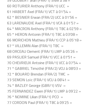
59 GOUBERT Jean (FRA/1) SNM à 58 »
60 ROTURIER Anthony (FRA/1) UCC »
61 HABERT Axel (FRA/1) VCT à 01’54 »
62 * BESNIER Erwan (FRA/2) UCC à 01’56 »
63 LARENAUDIE Axel (FRA/1) VCA à 01’57 »
64 * MACRON Anthony (FRA/1) TBC à 02’59 »
65 * HERON Antonin (FRA/1) TBC à 03’08 »
66 MORICHON Mathieu (FRA/1) CCP à 05’18 »
67 * VILLEMIN Alan (FRA/1) TBC »
68 ORCEAU Clement (FRA/1) LMP à 05’26 »
69 PASLIER Samuel (FRA/1) VCC à 07’51 »
70 CHEVRIEUX Antoine (FRA/1) VCC à 07’54 »
71 * GABRIEL Timothé (FRA/2) VCU à 08’03 »
72 * BOUARD Brendan (FRA/2) TMC »
73 SEMON Loïc (FRA/1) VCU à 08’41 »
74 * BAZLEY George (GBR/1) VSV »
75 FERNANDEZ Ewen (FRA/1) LMP à 09’22 »
76 * NOMINE Lilian (FRA/1) PCO »
77 CORDON Paul (FRA/1) TBC à 09’25 »