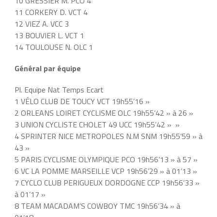
10 GRESSIER M. PCO 4
11 CORKERY D. VCT 4
12 VIEZ A. VCC 3
13 BOUVIER L. VCT 1
14 TOULOUSE N. OLC 1
Général par équipe
Pl. Equipe Nat Temps Ecart
1 VÉLO CLUB DE TOUCY VCT 19h55’16 »
2 ORLEANS LOIRET CYCLISME OLC 19h55’42 » à 26 »
3 UNION CYCLISTE CHOLET 49 UCC 19h55’42 » »
4 SPRINTER NICE METROPOLES N.M SNM 19h55’59 » à
43 »
5 PARIS CYCLISME OLYMPIQUE PCO 19h56’13 » à 57 »
6 VC LA POMME MARSEILLE VCP 19h56’29 » à 01’13 »
7 CYCLO CLUB PERIGUEUX DORDOGNE CCP 19h56’33 »
à 01’17 »
8 TEAM MACADAM’S COWBOY TMC 19h56’34 » à