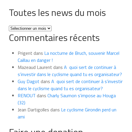
Toutes les news du mois
Toutes
Commentaires récents
les
news
du
Prigent
dans
La nocturne de Bruch, souvenir Marcel
mois
Caillau en danger !
Mazeaud Laurent
dans
A quoi sert de continuer à
s’investir dans le cyclisme quand tu es organisateur?
Guy Dagot
dans
A quoi sert de continuer à s’investir
dans le cyclisme quand tu es organisateur?
RENOUT
dans
Charly Saumon s’impose au Houga
(32)
Jean Dartigolles
dans
Le cyclisme Girondin perd un
ami