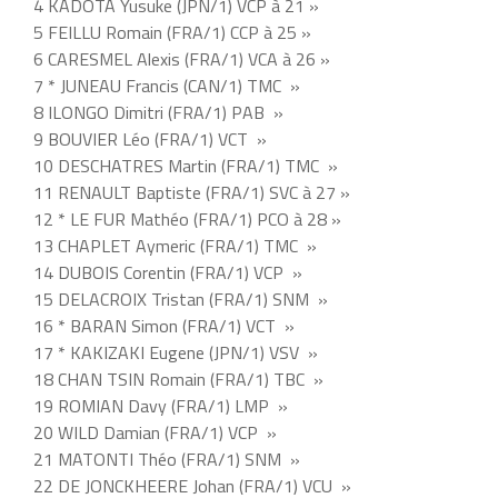
4 KADOTA Yusuke (JPN/1) VCP à 21 »
5 FEILLU Romain (FRA/1) CCP à 25 »
6 CARESMEL Alexis (FRA/1) VCA à 26 »
7 * JUNEAU Francis (CAN/1) TMC »
8 ILONGO Dimitri (FRA/1) PAB »
9 BOUVIER Léo (FRA/1) VCT »
10 DESCHATRES Martin (FRA/1) TMC »
11 RENAULT Baptiste (FRA/1) SVC à 27 »
12 * LE FUR Mathéo (FRA/1) PCO à 28 »
13 CHAPLET Aymeric (FRA/1) TMC »
14 DUBOIS Corentin (FRA/1) VCP »
15 DELACROIX Tristan (FRA/1) SNM »
16 * BARAN Simon (FRA/1) VCT »
17 * KAKIZAKI Eugene (JPN/1) VSV »
18 CHAN TSIN Romain (FRA/1) TBC »
19 ROMIAN Davy (FRA/1) LMP »
20 WILD Damian (FRA/1) VCP »
21 MATONTI Théo (FRA/1) SNM »
22 DE JONCKHEERE Johan (FRA/1) VCU »