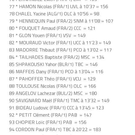
77 * HAMON Nicolas (FRA/1) UVL à 10’37 » 156
78 CHALEL Yacine (ALG/1) OLC à 10’56 » 98
79 * HENNEQUIN Paul (FRA/2) SNM à 11’08 » 107
80 * FOUQUET Arnaud (FRA/2) CCC » 121
81 * GLON Youen (FRA/1) VSV » 149
82 * MOURAUD Victor (FRA/1) UCC à 11’23 » 149
83 MADORRE Thibaut (FRA/1) PCO à 13’02 » 117
84 * TAILHADES Baptiste (FRA/2) MSC » 134
85 SHPAKOUSKI Yahor (BLR/1) TBC » 146
86 MAFFEIS Dany (FRA/1) PCO à 13’04 » 116
87 * PAHOFFER Théo (FRA/1) VCU » 129
88 TOULOUSE Nicolas (FRA/1) OLC » 166
89 ANGELOV Lachezar (BUL/2) MSC » 180
90 SAVIGNARD Maël (FRA/1) TMC à 13’32 » 149
91 BIDEAU Ludovic (FRA/1) CCC à 13’45 » 123
92 * PETIT Clément (FRA/1) PAB » 147
93 CHOPIER Loïc (FRA/1) PAB » 156
94 CORDON Paul (FRA/1) TBC à 20’22 » 183