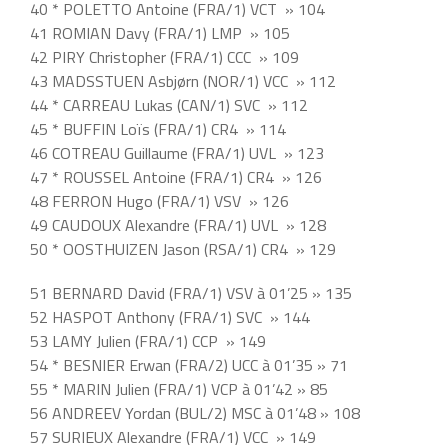
40 * POLETTO Antoine (FRA/1) VCT » 104
41 ROMIAN Davy (FRA/1) LMP » 105
42 PIRY Christopher (FRA/1) CCC » 109
43 MADSSTUEN Asbjørn (NOR/1) VCC » 112
44 * CARREAU Lukas (CAN/1) SVC » 112
45 * BUFFIN Loïs (FRA/1) CR4 » 114
46 COTREAU Guillaume (FRA/1) UVL » 123
47 * ROUSSEL Antoine (FRA/1) CR4 » 126
48 FERRON Hugo (FRA/1) VSV » 126
49 CAUDOUX Alexandre (FRA/1) UVL » 128
50 * OOSTHUIZEN Jason (RSA/1) CR4 » 129
51 BERNARD David (FRA/1) VSV à 01’25 » 135
52 HASPOT Anthony (FRA/1) SVC » 144
53 LAMY Julien (FRA/1) CCP » 149
54 * BESNIER Erwan (FRA/2) UCC à 01’35 » 71
55 * MARIN Julien (FRA/1) VCP à 01’42 » 85
56 ANDREEV Yordan (BUL/2) MSC à 01’48 » 108
57 SURIEUX Alexandre (FRA/1) VCC » 149