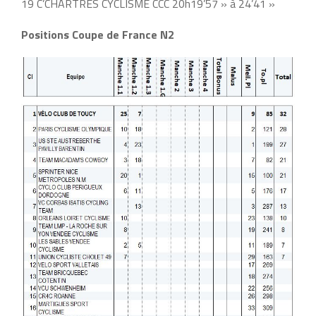
19 C’CHARTRES CYCLISME CCC 20h19’57 » à 24’41 »
Positions Coupe de France N2