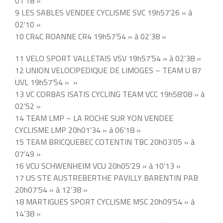
01’18 »
9 LES SABLES VENDEE CYCLISME SVC 19h57’26 » à
02’10 »
10 CR4C ROANNE CR4 19h57’54 » à 02’38 »
11 VELO SPORT VALLETAIS VSV 19h57’54 » à 02’38 »
12 UNION VELOCIPEDIQUE DE LIMOGES – TEAM U 87
UVL 19h57’54 » »
13 VC CORBAS ISATIS CYCLING TEAM VCC 19h58’08 » à
02’52 »
14 TEAM LMP – LA ROCHE SUR YON VENDEE
CYCLISME LMP 20h01’34 » à 06’18 »
15 TEAM BRICQUEBEC COTENTIN TBC 20h03’05 » à
07’49 »
16 VCU SCHWENHEIM VCU 20h05’29 » à 10’13 »
17 US STE AUSTREBERTHE PAVILLY BARENTIN PAB
20h07’54 » à 12’38 »
18 MARTIGUES SPORT CYCLISME MSC 20h09’54 » à
14’38 »