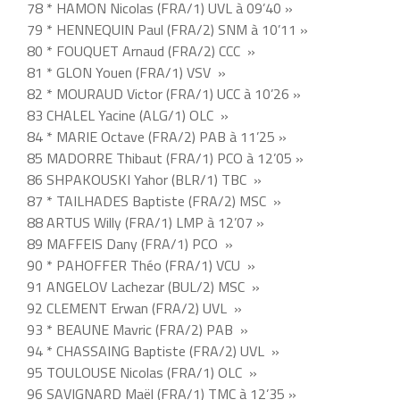
78 * HAMON Nicolas (FRA/1) UVL à 09’40 »
79 * HENNEQUIN Paul (FRA/2) SNM à 10’11 »
80 * FOUQUET Arnaud (FRA/2) CCC »
81 * GLON Youen (FRA/1) VSV »
82 * MOURAUD Victor (FRA/1) UCC à 10’26 »
83 CHALEL Yacine (ALG/1) OLC »
84 * MARIE Octave (FRA/2) PAB à 11’25 »
85 MADORRE Thibaut (FRA/1) PCO à 12’05 »
86 SHPAKOUSKI Yahor (BLR/1) TBC »
87 * TAILHADES Baptiste (FRA/2) MSC »
88 ARTUS Willy (FRA/1) LMP à 12’07 »
89 MAFFEIS Dany (FRA/1) PCO »
90 * PAHOFFER Théo (FRA/1) VCU »
91 ANGELOV Lachezar (BUL/2) MSC »
92 CLEMENT Erwan (FRA/2) UVL »
93 * BEAUNE Mavric (FRA/2) PAB »
94 * CHASSAING Baptiste (FRA/2) UVL »
95 TOULOUSE Nicolas (FRA/1) OLC »
96 SAVIGNARD Maël (FRA/1) TMC à 12’35 »