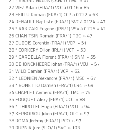
21 * RIVARD Nicolas (CAN/1) TMC » 47
22 VIEZ Adam (FRA/1) VCC à 01’16 » 85
23 FEILLU Romain (FRA/1) CCP à 01’22 » 63
24 RENAULT Baptiste (FRA/1) SVC à 01’24 » 47
25 * KAKIZAKI Eugene (JPN/1) VSV à 01’25 » 42
26 CHAN TSIN Romain (FRA/1) TBC » 47
27 DUBOIS Corentin (FRA/1) VCP » 51
28 * CORKERY Dillon (IRL/1) VCT » 53
29 * GARDELLA Florent (FRA/1) SNM » 55
30 DE JONCKHEERE Johan (FRA/1) VCU » 57
31 WILD Damian (FRA/1) VCP » 62
32 * LEONIEN Alexandre (FRA/1) MSC » 67
33 * BONETTO Damien (FRA/1) CR4 » 69
34 CHAPLET Aymeric (FRA/1) TMC » 75
35 FOUQUET Alexy (FRA/1) UCC » 88
36 * THIROTEL Hugo (FRA/1) VCU » 94
37 KERBORIOU Julien (FRA/1) OLC » 97
38 ROMA Jérémy (FRA/1) PCO » 97
39 RUPNIK Jure (SLO/1) SVC » 103