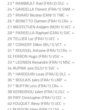
23 * RAMBAULT Axel (FRA/2) OLC »
24 * GARDELLA Florent (FRA/1) SNM »
25 * RIVARD Nicolas (CAN/1) TMC »
26 * BONETTO Damien (FRA/1) CR4 »
27 MADSSTUEN Asbjørn (NOR/1) VCC »
28 * PARISELLA Raphael (CAN/1) SVC »
29 TELLIER Luc (FRA/1) UCC »
30 * CORKERY Dillon (IRL/1) VCT »
31 * ROUSSEL Antoine (FRA/1) CR4 »
32 FERRON Hugo (FRA/1) VSV »
33 * LEONIEN Alexandre (FRA/1) MSC »
34 RUPNIK Jure (SLO/1) SVC »
35 * HARDOUIN Louis (FRA/2) OLC »
36 * BOULAIS Jules (FRA/1) LMP »
37 * BUFFIN Loïs (FRA/1) CR4 »
38 KERBORIOU Julien (FRA/1) OLC »
39 PIRY Christopher (FRA/1) CCC »
40 FOUQUET Alexy (FRA/1) UCC »
41 BUISSON Julien (FRA/1) UVL »