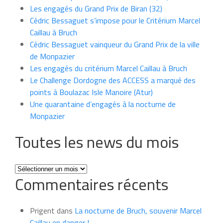
Les engagés du Grand Prix de Biran (32)
Cédric Bessaguet s’impose pour le Critérium Marcel
Caillau à Bruch
Cédric Bessaguet vainqueur du Grand Prix de la ville
de Monpazier
Les engagés du critérium Marcel Caillau à Bruch
Le Challenge Dordogne des ACCESS a marqué des
points à Boulazac Isle Manoire (Atur)
Une quarantaine d’engagés à la nocturne de
Monpazier
Toutes les news du mois
Toutes
Commentaires récents
les
news
du
Prigent
dans
La nocturne de Bruch, souvenir Marcel
mois
Caillau en danger !