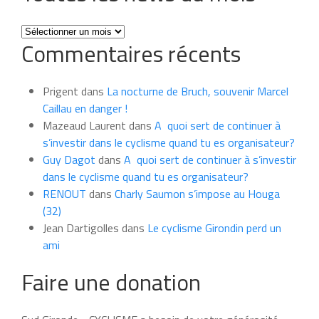
Toutes
Commentaires récents
les
news
du
Prigent
dans
La nocturne de Bruch, souvenir Marcel
mois
Caillau en danger !
Mazeaud Laurent
dans
A quoi sert de continuer à
s’investir dans le cyclisme quand tu es organisateur?
Guy Dagot
dans
A quoi sert de continuer à s’investir
dans le cyclisme quand tu es organisateur?
RENOUT
dans
Charly Saumon s’impose au Houga
(32)
Jean Dartigolles
dans
Le cyclisme Girondin perd un
ami
Faire une donation