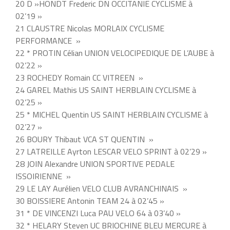
20 D »HONDT Frederic DN OCCITANIE CYCLISME à
02’19 »
21 CLAUSTRE Nicolas MORLAIX CYCLISME
PERFORMANCE »
22 * PROTIN Célian UNION VELOCIPEDIQUE DE L’AUBE à
02’22 »
23 ROCHEDY Romain CC VITREEN »
24 GAREL Mathis US SAINT HERBLAIN CYCLISME à
02’25 »
25 * MICHEL Quentin US SAINT HERBLAIN CYCLISME à
02’27 »
26 BOURY Thibaut VCA ST QUENTIN »
27 LATREILLE Ayrton LESCAR VELO SPRINT à 02’29 »
28 JOIN Alexandre UNION SPORTIVE PEDALE
ISSOIRIENNE »
29 LE LAY Aurélien VELO CLUB AVRANCHINAIS »
30 BOISSIERE Antonin TEAM 24 à 02’45 »
31 * DE VINCENZI Luca PAU VELO 64 à 03’40 »
32 * HELARY Steven UC BRIOCHINE BLEU MERCURE à