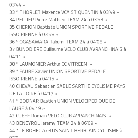
03’44 »
33 * THORLET Maxence VCA ST QUENTIN à 03’49 »
34 PELLIER Pierre Mathieu TEAM 24 à 03’53 »
35 CHERION Baptiste UNION SPORTIVE PEDALE
ISSOIRIENNE à 03’58 »
36 * OGASAWARA Takumi TEAM 24 à 04’08 »
37 BUNODIERE Guillaume VELO CLUB AVRANCHINAIS à
04’11 »
38 * LAUMONIER Arthur CC VITREEN »
39 * FAURE Xavier UNION SPORTIVE PEDALE
ISSOIRIENNE à 04’15 »
40 CHEVAU Sebastien SABLE SARTHE CYCLISME PAYS
DE LA LOIRE à 04’17 »
41 * BODNAR Bastien UNION VELOCIPEDIQUE DE
L’AUBE à 04’19 »
42 CUEFF Romain VELO CLUB AVRANCHINAIS »
43 BENEYROL Jeremy TEAM 24 à 06’09 »
44 * LE BOHEC Axel US SAINT HERBLAIN CYCLISME à
07’01 »