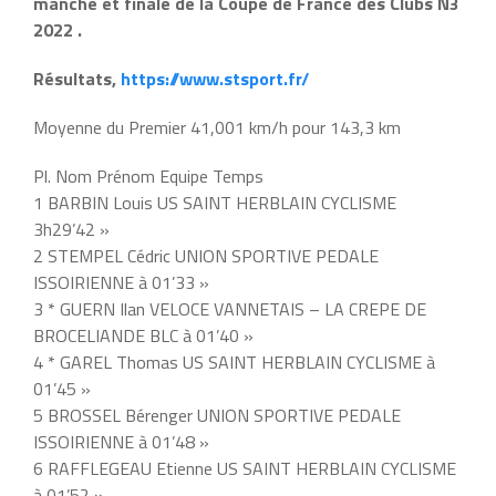
manche et finale de la Coupe de France des Clubs N3
2022 .
Résultats,
https://www.stsport.fr/
Moyenne du Premier 41,001 km/h pour 143,3 km
Pl. Nom Prénom Equipe Temps
1 BARBIN Louis US SAINT HERBLAIN CYCLISME
3h29’42 »
2 STEMPEL Cédric UNION SPORTIVE PEDALE
ISSOIRIENNE à 01’33 »
3 * GUERN Ilan VELOCE VANNETAIS – LA CREPE DE
BROCELIANDE BLC à 01’40 »
4 * GAREL Thomas US SAINT HERBLAIN CYCLISME à
01’45 »
5 BROSSEL Bérenger UNION SPORTIVE PEDALE
ISSOIRIENNE à 01’48 »
6 RAFFLEGEAU Etienne US SAINT HERBLAIN CYCLISME
à 01’52 »