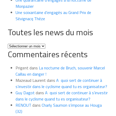
Une quarantaine d’engagés à la nocturne de
Monpazier
Une soixantaine d’engagés au Grand Prix de
Sévignacq Théze
Toutes les news du mois
Toutes
Commentaires récents
les
news
du
Prigent
dans
La nocturne de Bruch, souvenir Marcel
mois
Caillau en danger !
Mazeaud Laurent
dans
A quoi sert de continuer à
s’investir dans le cyclisme quand tu es organisateur?
Guy Dagot
dans
A quoi sert de continuer à s’investir
dans le cyclisme quand tu es organisateur?
RENOUT
dans
Charly Saumon s’impose au Houga
(32)