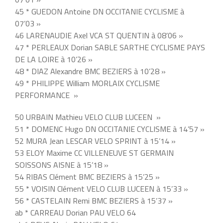
45 * GUEDON Antoine DN OCCITANIE CYCLISME à
07’03 »
46 LARENAUDIE Axel VCA ST QUENTIN à 08’06 »
47 * PERLEAUX Dorian SABLE SARTHE CYCLISME PAYS
DE LA LOIRE à 10’26 »
48 * DIAZ Alexandre BMC BEZIERS à 10’28 »
49 * PHILIPPE William MORLAIX CYCLISME
PERFORMANCE »
50 URBAIN Mathieu VELO CLUB LUCEEN »
51 * DOMENC Hugo DN OCCITANIE CYCLISME à 14’57 »
52 MURA Jean LESCAR VELO SPRINT à 15’14 »
53 ELOY Maxime CC VILLENEUVE ST GERMAIN
SOISSONS AISNE à 15’18 »
54 RIBAS Clément BMC BEZIERS à 15’25 »
55 * VOISIN Clément VELO CLUB LUCEEN à 15’33 »
56 * CASTELAIN Remi BMC BEZIERS à 15’37 »
ab * CARREAU Dorian PAU VELO 64