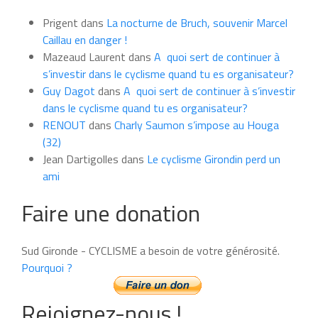
du
Prigent
dans
La nocturne de Bruch, souvenir Marcel
mois
Caillau en danger !
Mazeaud Laurent
dans
A quoi sert de continuer à
s’investir dans le cyclisme quand tu es organisateur?
Guy Dagot
dans
A quoi sert de continuer à s’investir
dans le cyclisme quand tu es organisateur?
RENOUT
dans
Charly Saumon s’impose au Houga
(32)
Jean Dartigolles
dans
Le cyclisme Girondin perd un
ami
Faire une donation
Sud Gironde - CYCLISME a besoin de votre générosité.
Pourquoi ?
Rejoignez-nous !