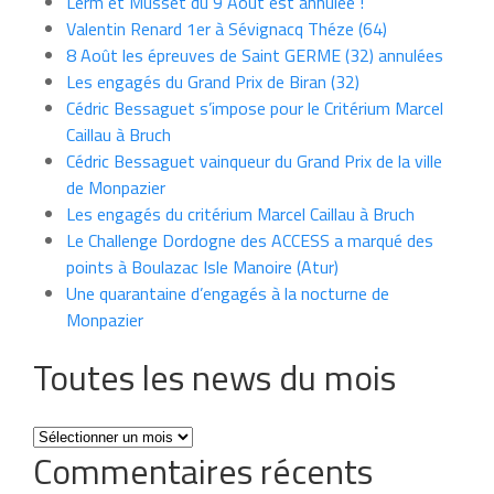
Lerm et Musset du 9 Août est annulée !
Valentin Renard 1er à Sévignacq Théze (64)
8 Août les épreuves de Saint GERME (32) annulées
Les engagés du Grand Prix de Biran (32)
Cédric Bessaguet s’impose pour le Critérium Marcel
Caillau à Bruch
Cédric Bessaguet vainqueur du Grand Prix de la ville
de Monpazier
Les engagés du critérium Marcel Caillau à Bruch
Le Challenge Dordogne des ACCESS a marqué des
points à Boulazac Isle Manoire (Atur)
Une quarantaine d’engagés à la nocturne de
Monpazier
Toutes les news du mois
Toutes
Commentaires récents
les
news