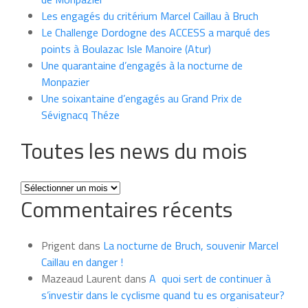
Les engagés du critérium Marcel Caillau à Bruch
Le Challenge Dordogne des ACCESS a marqué des
points à Boulazac Isle Manoire (Atur)
Une quarantaine d’engagés à la nocturne de
Monpazier
Une soixantaine d’engagés au Grand Prix de
Sévignacq Théze
Toutes les news du mois
Toutes
Commentaires récents
les
news
du
Prigent
dans
La nocturne de Bruch, souvenir Marcel
mois
Caillau en danger !
Mazeaud Laurent
dans
A quoi sert de continuer à
s’investir dans le cyclisme quand tu es organisateur?