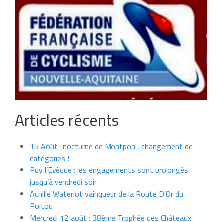
Articles récents
15 Août : nocturne de Montpon , changement de
catégories !
Puy l’Evèque : les engagements sont prolongés
jusqu’à vendredi soir
Achille Waterlot vainqueur de la Route D’Or du
Poitou
Mercredi 12 août : 38ème Trophée des Châteaux