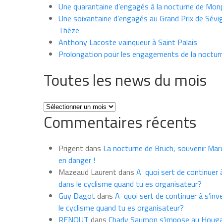
Une quarantaine d’engagés à la nocturne de Mon
Une soixantaine d’engagés au Grand Prix de Sévi
Théze
Anthony Lacoste vainqueur à Saint Palais
Prolongation pour les engagements de la noctur
Toutes les news du mois
Toutes
Commentaires récents
les
news
du
Prigent
dans
La nocturne de Bruch, souvenir Marce
mois
en danger !
Mazeaud Laurent
dans
A quoi sert de continuer à
dans le cyclisme quand tu es organisateur?
Guy Dagot
dans
A quoi sert de continuer à s’inv
le cyclisme quand tu es organisateur?
RENOUT
dans
Charly Saumon s’impose au Houga