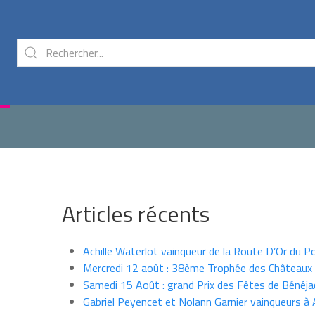
Articles récents
Achille Waterlot vainqueur de la Route D’Or du P
Mercredi 12 août : 38ème Trophée des Châteaux
Samedi 15 Août : grand Prix des Fêtes de Bénéja
Gabriel Peyencet et Nolann Garnier vainqueurs à A