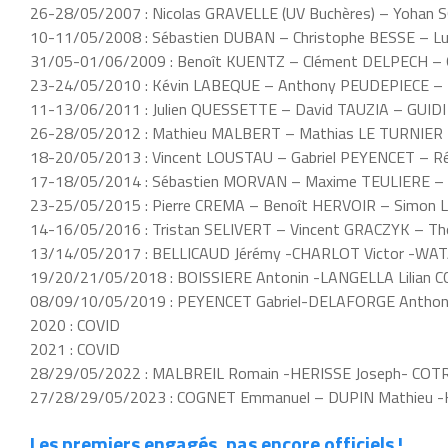
26-28/05/2007 : Nicolas GRAVELLE (UV Buchères) – Yohan
10-11/05/2008 : Sébastien DUBAN – Christophe BESSE – L
31/05-01/06/2009 : Benoît KUENTZ – Clément DELPECH – 
23-24/05/2010 : Kévin LABEQUE – Anthony PEUDEPIECE – 
11-13/06/2011 : Julien QUESSETTE – David TAUZIA – GUIDI 
26-28/05/2012 : Mathieu MALBERT – Mathias LE TURNIER
18-20/05/2013 : Vincent LOUSTAU – Gabriel PEYENCET – 
17-18/05/2014 : Sébastien MORVAN – Maxime TEULIERE –
23-25/05/2015 : Pierre CREMA – Benoît HERVOIR – Simon 
14-16/05/2016 : Tristan SELIVERT – Vincent GRACZYK – 
13/14/05/2017 : BELLICAUD Jérémy -CHARLOT Victor -W
19/20/21/05/2018 : BOISSIERE Antonin -LANGELLA Lilian C
08/09/10/05/2019 : PEYENCET Gabriel-DELAFORGE Antho
2020 : COVID
2021 : COVID
28/29/05/2022 : MALBREIL Romain -HERISSE Joseph- COTR
27/28/29/05/2023 : COGNET Emmanuel – DUPIN Mathieu -
Les premiers engagés, pas encore officiels !