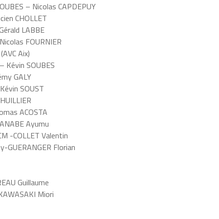
 SOUBES – Nicolas CAPDEPUY
ucien CHOLLET
Gérald LABBE
Nicolas FOURNIER
(AVC Aix)
 – Kévin SOUBES
Rémy GALY
 Kévin SOUST
LHUILLIER
Thomas ACOSTA
ATANABE Ayumu
CM -COLLET Valentin
ny-GUERANGER Florian
EAU Guillaume
KAWASAKI Miori