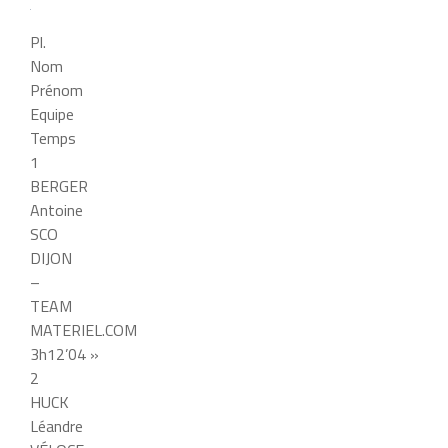
Pl.
Nom
Prénom
Equipe
Temps
1
BERGER
Antoine
SCO
DIJON
–
TEAM
MATERIEL.COM
3h12’04 »
2
HUCK
Léandre