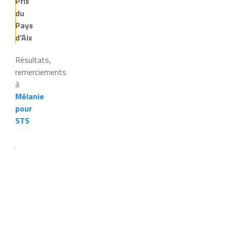
Prix
du
Pays
d’Aix
Résultats,
remerciements
à
Mélanie
pour
STS