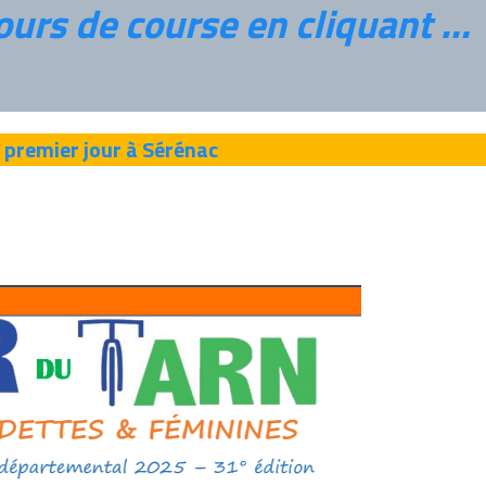
urs de course en cliquant …
u premier jour à Sérénac