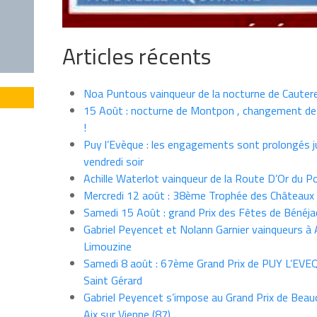
Articles récents
Noa Puntous vainqueur de la nocturne de Cauter
15 Août : nocturne de Montpon , changement de
!
Puy l’Evèque : les engagements sont prolongés j
vendredi soir
Achille Waterlot vainqueur de la Route D’Or du P
Mercredi 12 août : 38ème Trophée des Châteaux
Samedi 15 Août : grand Prix des Fêtes de Bénéja
Gabriel Peyencet et Nolann Garnier vainqueurs à A
Limouzine
Samedi 8 août : 67ème Grand Prix de PUY L’EVE
Saint Gérard
Gabriel Peyencet s’impose au Grand Prix de Beau
Aix sur Vienne (87)