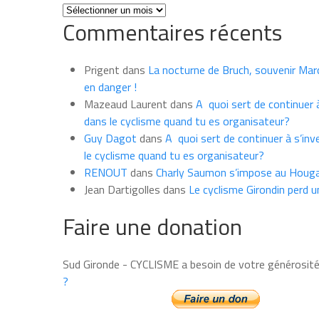
Toutes
Commentaires récents
les
news
du
Prigent
dans
La nocturne de Bruch, souvenir Marce
mois
en danger !
Mazeaud Laurent
dans
A quoi sert de continuer à
dans le cyclisme quand tu es organisateur?
Guy Dagot
dans
A quoi sert de continuer à s’inv
le cyclisme quand tu es organisateur?
RENOUT
dans
Charly Saumon s’impose au Houga
Jean Dartigolles
dans
Le cyclisme Girondin perd u
Faire une donation
Sud Gironde - CYCLISME a besoin de votre générosit
?