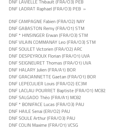
DNF LAVIELLE Thibault (FRA/O3) PEB
DNF LADRAT Raphael (FRA/O3) PEB »
DNF CAMPAGNE Fabien (FRA/O2) NAY
DNF GABASTON Remy (FRA/O1) STM
DNF * HINSINGER Erwan (FRA/O3) STM
DNF VILAIN COMMANAY Leo (FRA/O3) STM
DNF SOULET Victorien (FRA/O2) ARC
DNF DESPEYROUX Florian (FRA/O1) UVA
DNF SEIGNEURET Thomas (FRA/O1) UVA
DNF HALARY Julien (FRA/A1) BOR
DNF GRACIANNETTE Gaetan (FRA/O1) BOR
DNF LEPECULIER Louis (FRA/O2) EC3M
DNF LACLAU POURRET Baptiste (FRA/O1) MC82
DNF SALGADO Théo (FRA/A1) MC82
DNF * BONIFACE Lucas (FRA/O3) PAU
DNF HAILE Senai (ERI/O2) PAU
DNF SOULE Arthur (FRA/O3) PAU
DNF COLIN Maxime (FRA/O1) VCSG