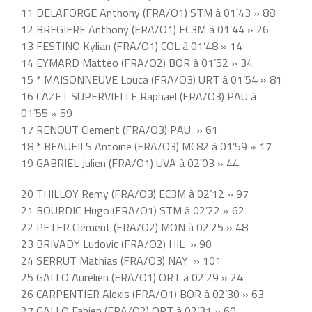
11 DELAFORGE Anthony (FRA/O1) STM à 01’43 » 88
12 BREGIERE Anthony (FRA/O1) EC3M à 01’44 » 26
13 FESTINO Kylian (FRA/O1) COL à 01’48 » 14
14 EYMARD Matteo (FRA/O2) BOR à 01’52 » 34
15 * MAISONNEUVE Louca (FRA/O3) URT à 01’54 » 81
16 CAZET SUPERVIELLE Raphael (FRA/O3) PAU à
01’55 » 59
17 RENOUT Clement (FRA/O3) PAU » 61
18 * BEAUFILS Antoine (FRA/O3) MC82 à 01’59 » 17
19 GABRIEL Julien (FRA/O1) UVA à 02’03 » 44
20 THILLOY Remy (FRA/O3) EC3M à 02’12 » 97
21 BOURDIC Hugo (FRA/O1) STM à 02’22 » 62
22 PETER Clement (FRA/O2) MON à 02’25 » 48
23 BRIVADY Ludovic (FRA/O2) HIL » 90
24 SERRUT Mathias (FRA/O3) NAY » 101
25 GALLO Aurelien (FRA/O1) ORT à 02’29 » 24
26 CARPENTIER Alexis (FRA/O1) BOR à 02’30 » 63
27 GALLO Fabien (FRA/O2) ORT à 02’31 » 60