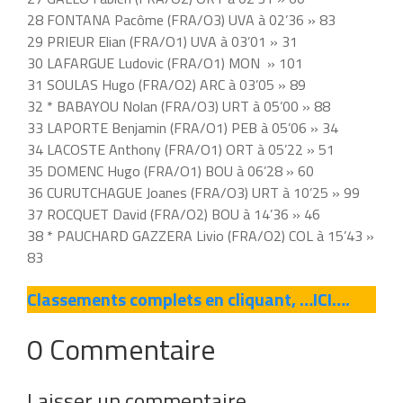
28 FONTANA Pacôme (FRA/O3) UVA à 02’36 » 83
29 PRIEUR Elian (FRA/O1) UVA à 03’01 » 31
30 LAFARGUE Ludovic (FRA/O1) MON » 101
31 SOULAS Hugo (FRA/O2) ARC à 03’05 » 89
32 * BABAYOU Nolan (FRA/O3) URT à 05’00 » 88
33 LAPORTE Benjamin (FRA/O1) PEB à 05’06 » 34
34 LACOSTE Anthony (FRA/O1) ORT à 05’22 » 51
35 DOMENC Hugo (FRA/O1) BOU à 06’28 » 60
36 CURUTCHAGUE Joanes (FRA/O3) URT à 10’25 » 99
37 ROCQUET David (FRA/O2) BOU à 14’36 » 46
38 * PAUCHARD GAZZERA Livio (FRA/O2) COL à 15’43 »
83
Classements complets en cliquant, …ICI….
0 Commentaire
Laisser un commentaire