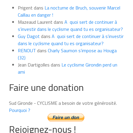
du
Prigent
dans
La nocturne de Bruch, souvenir Marcel
mois
Caillau en danger !
Mazeaud Laurent
dans
A quoi sert de continuer à
s’investir dans le cyclisme quand tu es organisateur?
Guy Dagot
dans
A quoi sert de continuer à s’investir
dans le cyclisme quand tu es organisateur?
RENOUT
dans
Charly Saumon s’impose au Houga
(32)
Jean Dartigolles
dans
Le cyclisme Girondin perd un
ami
Faire une donation
Sud Gironde - CYCLISME a besoin de votre générosité.
Pourquoi ?
Rejoignez-nous !