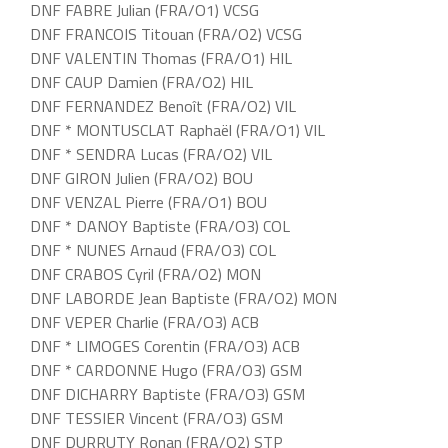
DNF FABRE Julian (FRA/O1) VCSG
DNF FRANCOIS Titouan (FRA/O2) VCSG
DNF VALENTIN Thomas (FRA/O1) HIL
DNF CAUP Damien (FRA/O2) HIL
DNF FERNANDEZ Benoît (FRA/O2) VIL
DNF * MONTUSCLAT Raphaël (FRA/O1) VIL
DNF * SENDRA Lucas (FRA/O2) VIL
DNF GIRON Julien (FRA/O2) BOU
DNF VENZAL Pierre (FRA/O1) BOU
DNF * DANOY Baptiste (FRA/O3) COL
DNF * NUNES Arnaud (FRA/O3) COL
DNF CRABOS Cyril (FRA/O2) MON
DNF LABORDE Jean Baptiste (FRA/O2) MON
DNF VEPER Charlie (FRA/O3) ACB
DNF * LIMOGES Corentin (FRA/O3) ACB
DNF * CARDONNE Hugo (FRA/O3) GSM
DNF DICHARRY Baptiste (FRA/O3) GSM
DNF TESSIER Vincent (FRA/O3) GSM
DNF DURRUTY Ronan (FRA/O2) STP