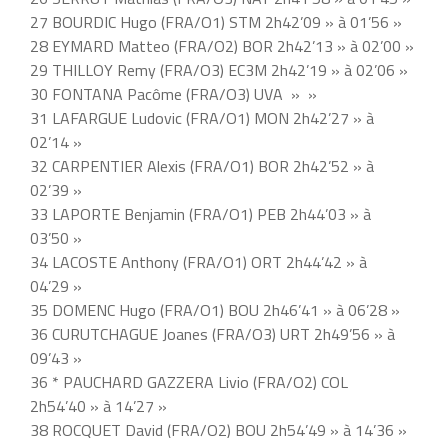
27 BOURDIC Hugo (FRA/O1) STM 2h42’09 » à 01’56 »
28 EYMARD Matteo (FRA/O2) BOR 2h42’13 » à 02’00 »
29 THILLOY Remy (FRA/O3) EC3M 2h42’19 » à 02’06 »
30 FONTANA Pacôme (FRA/O3) UVA » »
31 LAFARGUE Ludovic (FRA/O1) MON 2h42’27 » à
02’14 »
32 CARPENTIER Alexis (FRA/O1) BOR 2h42’52 » à
02’39 »
33 LAPORTE Benjamin (FRA/O1) PEB 2h44’03 » à
03’50 »
34 LACOSTE Anthony (FRA/O1) ORT 2h44’42 » à
04’29 »
35 DOMENC Hugo (FRA/O1) BOU 2h46’41 » à 06’28 »
36 CURUTCHAGUE Joanes (FRA/O3) URT 2h49’56 » à
09’43 »
36 * PAUCHARD GAZZERA Livio (FRA/O2) COL
2h54’40 » à 14’27 »
38 ROCQUET David (FRA/O2) BOU 2h54’49 » à 14’36 »