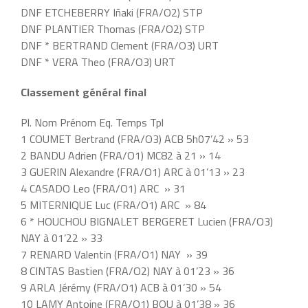
DNF ETCHEBERRY Iñaki (FRA/O2) STP
DNF PLANTIER Thomas (FRA/O2) STP
DNF * BERTRAND Clement (FRA/O3) URT
DNF * VERA Theo (FRA/O3) URT
Classement général final
Pl. Nom Prénom Eq. Temps Tpl
1 COUMET Bertrand (FRA/O3) ACB 5h07’42 » 53
2 BANDU Adrien (FRA/O1) MC82 à 21 » 14
3 GUERIN Alexandre (FRA/O1) ARC à 01’13 » 23
4 CASADO Leo (FRA/O1) ARC » 31
5 MITERNIQUE Luc (FRA/O1) ARC » 84
6 * HOUCHOU BIGNALET BERGERET Lucien (FRA/O3)
NAY à 01’22 » 33
7 RENARD Valentin (FRA/O1) NAY » 39
8 CINTAS Bastien (FRA/O2) NAY à 01’23 » 36
9 ARLA Jérémy (FRA/O1) ACB à 01’30 » 54
10 LAMY Antoine (FRA/O1) BOU à 01’38 » 36