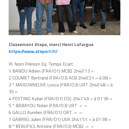
Classement étape, merci Henri Lafargue
https://www.stsport.fr/
Pl. Nom Prénom Eq. Temps Ecart
1 BANDU Adrien (FRA/O1) MC82 2h40’13 »
2 COUMET Bertrand (FRA/O3) ACB 2h40’21 » à 08 »
3 * MAISONNEUVE Louca (FRA/O3) URT 2h40’48 » à
35 »
4 FESTINO Kylian (FRA/O1) COL 2h41’49 » à 01’36 »
5 * BABAYOU Nolan (FRA/O3) URT » »
6 GALLO Aurelien (FRA/O1) ORT » »
7 GABRIEL Julien (FRA/O1) UVA 2h41’51 » à 01’38 »
8 * BEAUFILS Antoine (FRA/O3) MC82 » »