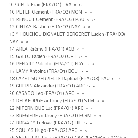
9 PRIEUR Elian (FRA/O1) UVA » »
10 PETER Clement (FRA/O2) MON » »
11 RENOUT Clement (FRA/O3) PAU » »
12 CINTAS Bastien (FRA/O2) NAY » »
13 * HOUCHOU BIGNALET BERGERET Lucien (FRA/O3)
NAY » »
14 ARLA Jérémy (FRA/O1) ACB » »
15 GALLO Fabien (FRA/O2) ORT » »
16 RENARD Valentin (FRA/O1) NAY » »
17 LAMY Antoine (FRA/O1) BOU » »
18 CAZET SUPERVIELLE Raphael (FRA/O3) PAU » »
19 GUERIN Alexandre (FRA/O1) ARC » »
20 CASADO Leo (FRA/O1) ARC » »
21 DELAFORGE Anthony (FRA/O1) STM » »
22 MITERNIQUE Luc (FRA/O1) ARC » »
23 BREGIERE Anthony (FRA/O1) EC3M » »
24 BRIVADY Ludovic (FRA/O2) HIL » »
25 SOULAS Hugo (FRA/O2) ARC » »
26 SERRUT Mathias (FRA/O3) NAY 2h41’58 » à 01’45 »