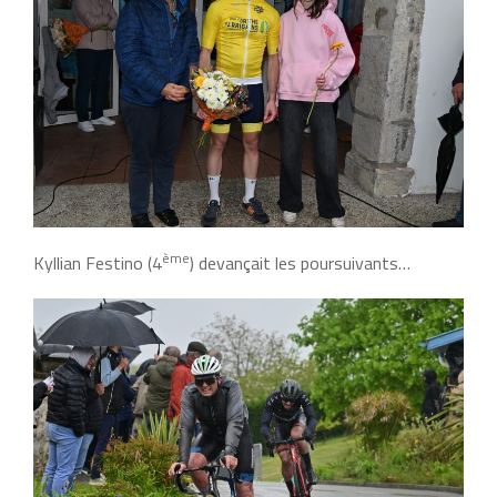
ème
Kyllian Festino (4
) devançait les poursuivants…