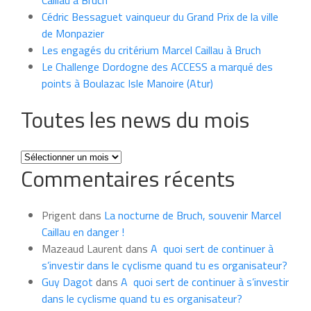
Caillau à Bruch
Cédric Bessaguet vainqueur du Grand Prix de la ville
de Monpazier
Les engagés du critérium Marcel Caillau à Bruch
Le Challenge Dordogne des ACCESS a marqué des
points à Boulazac Isle Manoire (Atur)
Toutes les news du mois
Toutes
Commentaires récents
les
news
du
Prigent
dans
La nocturne de Bruch, souvenir Marcel
mois
Caillau en danger !
Mazeaud Laurent
dans
A quoi sert de continuer à
s’investir dans le cyclisme quand tu es organisateur?
Guy Dagot
dans
A quoi sert de continuer à s’investir
dans le cyclisme quand tu es organisateur?