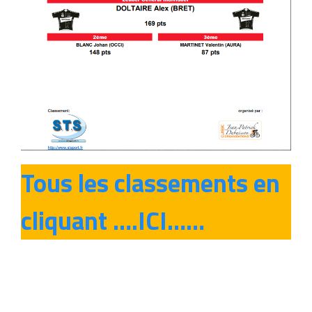
Tous les classements en
cliquant ….ICI……