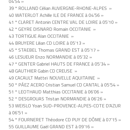
04’54 »
39 * ROLLAND Célian AUVERGNE-RHONE-ALPES »
40 WATERLOT Achille ILE DE FRANCE à 04’56 »
41 * CLARET Antonin CENTRE VAL DE LOIRE à 05’10 »
42 * GEYRE DISNARD Romain OCCITANIE »
43 TORTIGUE Alan OCCITANIE »
44 BRUYERE Lilian CD LOIRE à 05’13 »
45 * STAEBEL Thomas GRAND EST à 05’17 »
46 LESUEUR Enzo NORMANDIE à 05’32 »
47 * GENTER Gabriel HAUTS DE FRANCE à 05’34 »
48 GAUTHIER Gabin CD CREUSE »
49 CACAULT Matteï NOUVELLE AQUITAINE »
50 * PÁEZ ACERO Cristian Samuel CD CANTAL à 05’54 »
51 * LEOTHAUD Matthias OCCITANIE à 06’06 »
52 * DESGROUAS Tristan NORMANDIE à 06’26 »
53 WEISLO Yoan SUD-PROVENCE-ALPES-COTE D’AZUR
à 06’51 »
54 * FOURNERET Théodore CD PUY DE DÔME à 07’15 »
55 GUILLAUME Gaël GRAND EST à 09’16 »