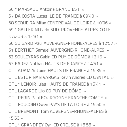
56 * MARSAUD Antoine GRAND EST »
57 DA COSTA Lucas ILE DE FRANCE à 09’40 »
58 SEQUEIRA Milan CENTRE VAL DE LOIRE à 10’06 »
59 * GALLERINI Carlo SUD-PROVENCE-ALPES-COTE
D’AZUR à 12’31 »
60 GUIGARD Paul AUVERGNE-RHONE-ALPES à 12’57 »
61 BERTHET Samuel AUVERGNE-RHONE-ALPES »
62 SOULEYRAS Gabin CD PUY DE DÔME à 13’19 »
63 BAREZ Nathan HAUTS DE FRANCE à 14’51 »
OTL ADAM Antoine HAUTS DE FRANCE à 15’35 »
OTL ESTUPIÑAN VARGAS Kevin Andres CD CANTAL »
OTL * LENOIR Jules HAUTS DE FRANCE à 15’41 »
OTL LAGARDE Lilo CD PUY DE DÔME »
OTL PERIN Paul BOURGOGNE FRANCHE COMTE »
OTL FOUCOIN Owen PAYS DE LA LOIRE à 15’50 »
OTL BREMONT Tom AUVERGNE-RHONE-ALPES à
15’53 »
OTL * GRANDPEY Cyril CD CREUSE à 15’55 »