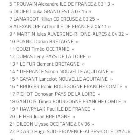
5 TROUVAIN Alexandre ILE DE FRANCE à 03’13 »
6 DIDIER Louka GRAND EST à 03’16 »
7 LAMARGOT Killian CD CREUSE à 03’25 »
8 ALEXANDRE Arthur ILE DE FRANCE à 04’11 »
9 * MARTIN Jules AUVERGNE-RHONE-ALPES à 04’32 »
10 POSNIC Dorian BRETAGNE »
11 GOUZI Timéo OCCITANIE »
12 DUMAS Leny PAYS DE LA LOIRE »
13 * LE FUR Clement BRETAGNE »
14 * DEFRANCE Simon NOUVELLE AQUITAINE »
15 * GAYANT Lancelot NOUVELLE AQUITAINE »
16 * BRUGIER Robin BOURGOGNE FRANCHE COMTE »
17 PICHOT Donovan PAYS DE LA LOIRE »
18 GANTOIS Timeo BOURGOGNE FRANCHE COMTE »
19 * HAWRYLAK Paul ILE DE FRANCE »
20 LE HER Julian BRETAGNE »
21 DILEON Ulysse OCCITANIE à 04’36 »
22 PICARD Hugo SUD-PROVENCE-ALPES-COTE D’AZUR
»