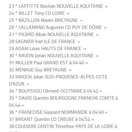
23 * LAFFITTE Bastian NOUVELLE AQUITAINE »
24 * BILLET Tony CD LOIRE »
25 * BAZILLON Maxim BRETAGNE »
26 * CALLAMAND Augustin CD PUY DE DÔME »
27 * PICARD Alban NOUVELLE AQUITAINE »
28 SAGNIER Karl ILE DE FRANCE »
29 ADAM Louis HAUTS DE FRANCE »
30 * RAVON Jorian NOUVELLE AQUITAINE »
31 MULLER Paul GRAND EST à 04’40 »
32 MENAGE Guy BRETAGNE »
33 KRAJCIK Julian SUD-PROVENCE-ALPES-COTE
D’AZUR »
34 * BOUYSSOU Clément OCCITANIE à 04’42 »
35 * DAVID Quentin BOURGOGNE FRANCHE COMTE à
04’44 »
36 * FRANCOISE Gaspard NORMANDIE à 04’49 »
37 BREANT Quentin CD CREUSE à 04’52 »
38 COUDIERE CANTIN Timothee PAYS DE LA LOIRE à