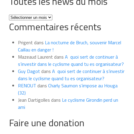
Toutes les news du mois
Toutes
Commentaires récents
les
news
du
Prigent
dans
La nocturne de Bruch, souvenir Marcel
mois
Caillau en danger !
Mazeaud Laurent
dans
A quoi sert de continuer à
s’investir dans le cyclisme quand tu es organisateur?
Guy Dagot
dans
A quoi sert de continuer à s’investir
dans le cyclisme quand tu es organisateur?
RENOUT
dans
Charly Saumon s’impose au Houga
(32)
Jean Dartigolles
dans
Le cyclisme Girondin perd un
ami
Faire une donation