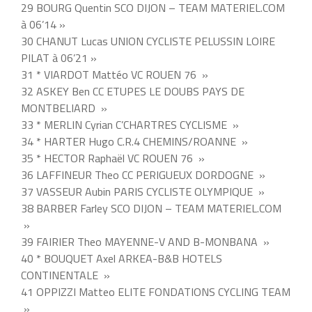
29 BOURG Quentin SCO DIJON – TEAM MATERIEL.COM
à 06’14 »
30 CHANUT Lucas UNION CYCLISTE PELUSSIN LOIRE
PILAT à 06’21 »
31 * VIARDOT Mattéo VC ROUEN 76 »
32 ASKEY Ben CC ETUPES LE DOUBS PAYS DE
MONTBELIARD »
33 * MERLIN Cyrian C’CHARTRES CYCLISME »
34 * HARTER Hugo C.R.4 CHEMINS/ROANNE »
35 * HECTOR Raphaël VC ROUEN 76 »
36 LAFFINEUR Theo CC PERIGUEUX DORDOGNE »
37 VASSEUR Aubin PARIS CYCLISTE OLYMPIQUE »
38 BARBER Farley SCO DIJON – TEAM MATERIEL.COM
»
39 FAIRIER Theo MAYENNE-V AND B-MONBANA »
40 * BOUQUET Axel ARKEA-B&B HOTELS
CONTINENTALE »
41 OPPIZZI Matteo ELITE FONDATIONS CYCLING TEAM
»