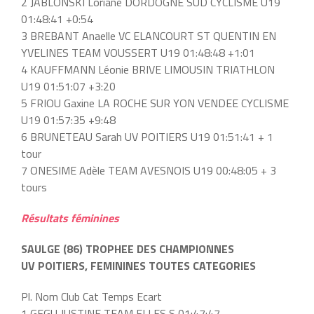
2 JABLONSKI Loriane DORDOGNE SUD CYCLISME U19
01:48:41 +0:54
3 BREBANT Anaelle VC ELANCOURT ST QUENTIN EN
YVELINES TEAM VOUSSERT U19 01:48:48 +1:01
4 KAUFFMANN Léonie BRIVE LIMOUSIN TRIATHLON
U19 01:51:07 +3:20
5 FRIOU Gaxine LA ROCHE SUR YON VENDEE CYCLISME
U19 01:57:35 +9:48
6 BRUNETEAU Sarah UV POITIERS U19 01:51:41 + 1
tour
7 ONESIME Adèle TEAM AVESNOIS U19 00:48:05 + 3
tours
Résultats féminines
SAULGE (86) TROPHEE DES CHAMPIONNES
UV POITIERS, FEMININES TOUTES CATEGORIES
Pl. Nom Club Cat Temps Ecart
1 GEGU JUSTINE TEAM ELLES S 01:47:47