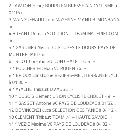
2 LAWTON Henry BOURG EN BRESSE AIN CYCLISME à
01’16 »
3 MAINGUENAUD Tom MAYENNE-V AND B-MONBANA
»
4 BREANT Romain SCO DIJON – TEAM MATERIEL.COM
»
5 * GARDNER Alistair CC ETUPES LE DOUBS PAYS DE
MONTBELIARD »
6 TRICOT Corentin GUIDON CHALETTOIS »
7 * FOUCHER Esteban VC ROUEN 76 »
8 * BRIOUX Christophe BEZIERS-MEDITERRANEE CYCL
à 01’30 »
9 * AYACHE Thibault U.V.AUBE »
10 * DUBOIS Clement UNION CYCLISTE CHOLET 49 »
11 * BASSET Antoine VC PAYS DE LOUDEAC à 01’32 »
12 DE VINCENZI Luca SELECTION OCCITANIE à 04’12 »
13 CLEMENT Thibaut TEAM 74 – HAUTE SAVOIE »
14 * VEZIE Maxime VC PAYS DE LOUDEAC à 04’32 »