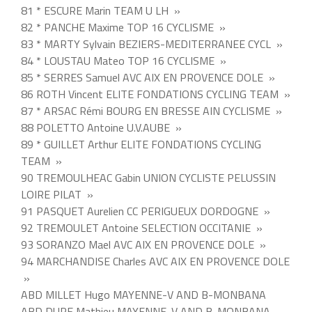
81 * ESCURE Marin TEAM U LH »
82 * PANCHE Maxime TOP 16 CYCLISME »
83 * MARTY Sylvain BEZIERS-MEDITERRANEE CYCL »
84 * LOUSTAU Mateo TOP 16 CYCLISME »
85 * SERRES Samuel AVC AIX EN PROVENCE DOLE »
86 ROTH Vincent ELITE FONDATIONS CYCLING TEAM »
87 * ARSAC Rémi BOURG EN BRESSE AIN CYCLISME »
88 POLETTO Antoine U.V.AUBE »
89 * GUILLET Arthur ELITE FONDATIONS CYCLING
TEAM »
90 TREMOULHEAC Gabin UNION CYCLISTE PELUSSIN
LOIRE PILAT »
91 PASQUET Aurelien CC PERIGUEUX DORDOGNE »
92 TREMOULET Antoine SELECTION OCCITANIE »
93 SORANZO Mael AVC AIX EN PROVENCE DOLE »
94 MARCHANDISE Charles AVC AIX EN PROVENCE DOLE
»
ABD MILLET Hugo MAYENNE-V AND B-MONBANA
ABD DUPE Mathieu MAYENNE-V AND B-MONBANA