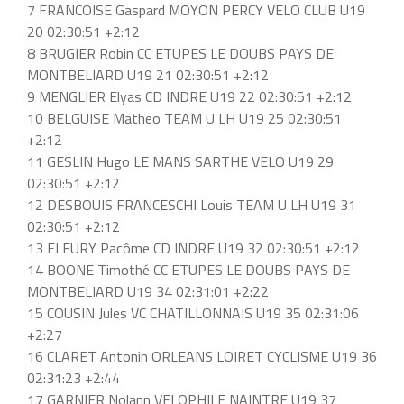
7 FRANCOISE Gaspard MOYON PERCY VELO CLUB U19
20 02:30:51 +2:12
8 BRUGIER Robin CC ETUPES LE DOUBS PAYS DE
MONTBELIARD U19 21 02:30:51 +2:12
9 MENGLIER Elyas CD INDRE U19 22 02:30:51 +2:12
10 BELGUISE Matheo TEAM U LH U19 25 02:30:51
+2:12
11 GESLIN Hugo LE MANS SARTHE VELO U19 29
02:30:51 +2:12
12 DESBOUIS FRANCESCHI Louis TEAM U LH U19 31
02:30:51 +2:12
13 FLEURY Pacôme CD INDRE U19 32 02:30:51 +2:12
14 BOONE Timothé CC ETUPES LE DOUBS PAYS DE
MONTBELIARD U19 34 02:31:01 +2:22
15 COUSIN Jules VC CHATILLONNAIS U19 35 02:31:06
+2:27
16 CLARET Antonin ORLEANS LOIRET CYCLISME U19 36
02:31:23 +2:44
17 GARNIER Nolann VELOPHILE NAINTRE U19 37