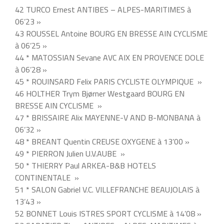
42 TURCO Ernest ANTIBES – ALPES-MARITIMES à
06’23 »
43 ROUSSEL Antoine BOURG EN BRESSE AIN CYCLISME
à 06’25 »
44 * MATOSSIAN Sevane AVC AIX EN PROVENCE DOLE
à 06’28 »
45 * ROUINSARD Felix PARIS CYCLISTE OLYMPIQUE »
46 HOLTHER Trym Bjørner Westgaard BOURG EN
BRESSE AIN CYCLISME »
47 * BRISSAIRE Alix MAYENNE-V AND B-MONBANA à
06’32 »
48 * BREANT Quentin CREUSE OXYGENE à 13’00 »
49 * PIERRON Julien U.V.AUBE »
50 * THIERRY Paul ARKEA-B&B HOTELS
CONTINENTALE »
51 * SALON Gabriel V.C. VILLEFRANCHE BEAUJOLAIS à
13’43 »
52 BONNET Louis ISTRES SPORT CYCLISME à 14’08 »