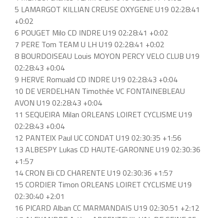
5 LAMARGOT KILLIAN CREUSE OXYGENE U19 02:28:41
+0:02
6 POUGET Milo CD INDRE U19 02:28:41 +0:02
7 PERE Tom TEAM U LH U19 02:28:41 +0:02
8 BOURDOISEAU Louis MOYON PERCY VELO CLUB U19
02:28:43 +0:04
9 HERVE Romuald CD INDRE U19 02:28:43 +0:04
10 DE VERDELHAN Timothée VC FONTAINEBLEAU
AVON U19 02:28:43 +0:04
11 SEQUEIRA Milan ORLEANS LOIRET CYCLISME U19
02:28:43 +0:04
12 PANTEIX Paul UC CONDAT U19 02:30:35 +1:56
13 ALBESPY Lukas CD HAUTE-GARONNE U19 02:30:36
+1:57
14 CRON Eli CD CHARENTE U19 02:30:36 +1:57
15 CORDIER Timon ORLEANS LOIRET CYCLISME U19
02:30:40 +2:01
16 PICARD Alban CC MARMANDAIS U19 02:30:51 +2:12