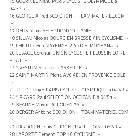
15 GUERINEL Manu PARIS CYCLISTE OLYMPIQUE à
04’37 »
16 GEORGE Alfred SCO DIJON – TEAM MATERIEL.COM
»
17 DEUS Alexis SELECTION OCCITANIE »
18 SILLIAU Nicolas BOURG EN BRESSE AIN CYCLISME »
19 CHILTON Ben MAYENNE-V AND B-MONBANA »
20 LESAGE Corentin UNION CYCLISTE PELUSSIN LOIRE
PILAT »
21 * VESLUM Sebastian ASKER CK »
22 SAINT MARTIN Pierre AVC AIX EN PROVENCE DOLE
»
23 THEOT Hugo PARIS CYCLISTE OLYMPIQUE à 04’43 »
24 * PICARD Paul SELECTION OCCITANIE à 04’51 »
25 BEAUNE Mavric VC ROUEN 76 »
26 BERGER Antoine SCO DIJON – TEAM MATERIEL.COM
»
27 HARDOUIN Louis GUIDON CHALETTOIS à 05’43 »
28 LAPORTE Clement TOP 16 CYCLISME »