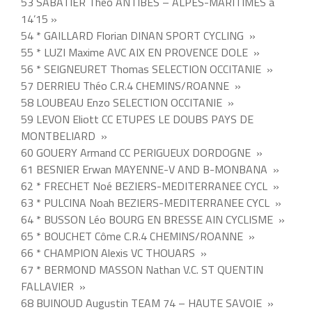
53 SABATIER Theo ANTIBES – ALPES-MARITIMES à
14’15 »
54 * GAILLARD Florian DINAN SPORT CYCLING »
55 * LUZI Maxime AVC AIX EN PROVENCE DOLE »
56 * SEIGNEURET Thomas SELECTION OCCITANIE »
57 DERRIEU Théo C.R.4 CHEMINS/ROANNE »
58 LOUBEAU Enzo SELECTION OCCITANIE »
59 LEVON Eliott CC ETUPES LE DOUBS PAYS DE
MONTBELIARD »
60 GOUERY Armand CC PERIGUEUX DORDOGNE »
61 BESNIER Erwan MAYENNE-V AND B-MONBANA »
62 * FRECHET Noé BEZIERS-MEDITERRANEE CYCL »
63 * PULCINA Noah BEZIERS-MEDITERRANEE CYCL »
64 * BUSSON Léo BOURG EN BRESSE AIN CYCLISME »
65 * BOUCHET Côme C.R.4 CHEMINS/ROANNE »
66 * CHAMPION Alexis VC THOUARS »
67 * BERMOND MASSON Nathan V.C. ST QUENTIN
FALLAVIER »
68 BUINOUD Augustin TEAM 74 – HAUTE SAVOIE »