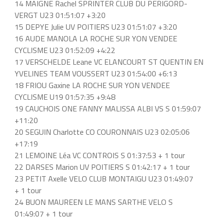
14 MAIGNE Rachel SPRINTER CLUB DU PERIGORD-
VERGT U23 01:51:07 +3:20
15 DEPYE Julie UV POITIERS U23 01:51:07 +3:20
16 AUDE MANOLA LA ROCHE SUR YON VENDEE
CYCLISME U23 01:52:09 +4:22
17 VERSCHELDE Leane VC ELANCOURT ST QUENTIN EN
YVELINES TEAM VOUSSERT U23 01:54:00 +6:13
18 FRIOU Gaxine LA ROCHE SUR YON VENDEE
CYCLISME U19 01:57:35 +9:48
19 CAUCHOIS ONE FANNY MALISSA ALBI VS S 01:59:07
+11:20
20 SEGUIN Charlotte CO COURONNAIS U23 02:05:06
+17:19
21 LEMOINE Léa VC CONTROIS S 01:37:53 + 1 tour
22 DARSES Marion UV POITIERS S 01:42:17 + 1 tour
23 PETIT Axelle VELO CLUB MONTAIGU U23 01:49:07
+ 1 tour
24 BUON MAUREEN LE MANS SARTHE VELO S
01:49:07 + 1 tour