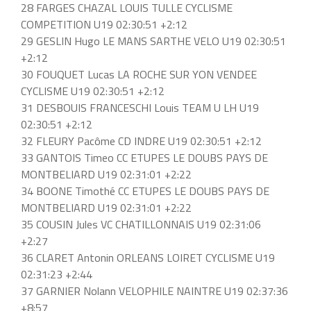
28 FARGES CHAZAL LOUIS TULLE CYCLISME
COMPETITION U19 02:30:51 +2:12
29 GESLIN Hugo LE MANS SARTHE VELO U19 02:30:51
+2:12
30 FOUQUET Lucas LA ROCHE SUR YON VENDEE
CYCLISME U19 02:30:51 +2:12
31 DESBOUIS FRANCESCHI Louis TEAM U LH U19
02:30:51 +2:12
32 FLEURY Pacôme CD INDRE U19 02:30:51 +2:12
33 GANTOIS Timeo CC ETUPES LE DOUBS PAYS DE
MONTBELIARD U19 02:31:01 +2:22
34 BOONE Timothé CC ETUPES LE DOUBS PAYS DE
MONTBELIARD U19 02:31:01 +2:22
35 COUSIN Jules VC CHATILLONNAIS U19 02:31:06
+2:27
36 CLARET Antonin ORLEANS LOIRET CYCLISME U19
02:31:23 +2:44
37 GARNIER Nolann VELOPHILE NAINTRE U19 02:37:36
+8:57