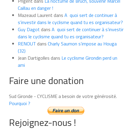
Prigent
dans
La nocturne de Bruch, souvenir Marcel
mois
Caillau en danger !
Mazeaud Laurent
dans
A quoi sert de continuer à
s’investir dans le cyclisme quand tu es organisateur?
Guy Dagot
dans
A quoi sert de continuer à s’investir
dans le cyclisme quand tu es organisateur?
RENOUT
dans
Charly Saumon s’impose au Houga
(32)
Jean Dartigolles
dans
Le cyclisme Girondin perd un
ami
Faire une donation
Sud Gironde - CYCLISME a besoin de votre générosité.
Pourquoi ?
Rejoignez-nous !