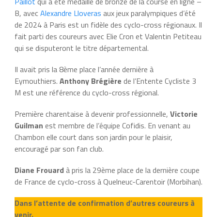
Paillot
qui a été médaillé de bronze de la course en ligne –
B, avec
Alexandre Lloveras
aux jeux paralympiques d’été
de 2024 à Paris est un fidèle des cyclo-cross régionaux. Il
fait parti des coureurs avec Elie Cron et Valentin Petiteau
qui se disputeront le titre départemental.
Il avait pris la 8ème place l’année dernière à
Eymouthiers.
Anthony Brégière
de l’Entente Cycliste 3
M est une référence du cyclo-cross régional.
Première charentaise à devenir professionnelle,
Victorie
Guilman
est membre de l’équipe Cofidis. En venant au
Chambon elle court dans son jardin pour le plaisir,
encouragé par son fan club.
Diane Frouard
à pris la 29ème place de la dernière coupe
de France de cyclo-cross à Quelneuc-Carentoir (Morbihan).
Dans l’attente de confirmation d’autres coureurs à
venir.