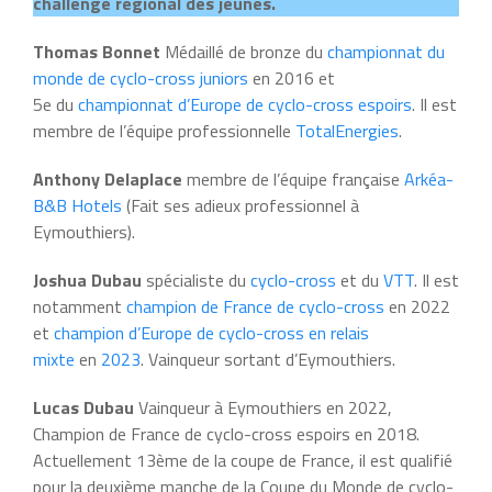
challenge régional des jeunes.
Thomas Bonnet
Médaillé de bronze du
championnat du
monde de cyclo-cross juniors
en 2016 et
5e du
championnat d’Europe de cyclo-cross espoirs
. Il est
membre de l’équipe professionnelle
TotalEnergies
.
Anthony Delaplace
membre de l’équipe française
Arkéa-
B&B Hotels
(Fait ses adieux professionnel à
Eymouthiers).
Joshua Dubau
spécialiste du
cyclo-cross
et du
VTT
. Il est
notamment
champion de France de cyclo-cross
en 2022
et
champion d’Europe de cyclo-cross en relais
mixte
en
2023
. Vainqueur sortant d’Eymouthiers.
Lucas Dubau
Vainqueur à Eymouthiers en 2022,
Champion de France de cyclo-cross espoirs en 2018.
Actuellement 13ème de la coupe de France, il est qualifié
pour la deuxième manche de la Coupe du Monde de cyclo-