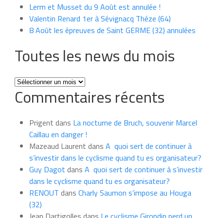
Lerm et Musset du 9 Août est annulée !
Valentin Renard 1er à Sévignacq Théze (64)
8 Août les épreuves de Saint GERME (32) annulées
Toutes les news du mois
Toutes
Commentaires récents
les
news
du
Prigent
dans
La nocturne de Bruch, souvenir Marcel
mois
Caillau en danger !
Mazeaud Laurent
dans
A quoi sert de continuer à
s’investir dans le cyclisme quand tu es organisateur?
Guy Dagot
dans
A quoi sert de continuer à s’investir
dans le cyclisme quand tu es organisateur?
RENOUT
dans
Charly Saumon s’impose au Houga
(32)
Jean Dartigolles
dans
Le cyclisme Girondin perd un