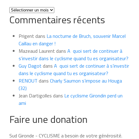
Toutes
Commentaires récents
les
news
du
Prigent
dans
La nocturne de Bruch, souvenir Marcel
mois
Caillau en danger !
Mazeaud Laurent
dans
A quoi sert de continuer à
s’investir dans le cyclisme quand tu es organisateur?
Guy Dagot
dans
A quoi sert de continuer à s’investir
dans le cyclisme quand tu es organisateur?
RENOUT
dans
Charly Saumon s’impose au Houga
(32)
Jean Dartigolles
dans
Le cyclisme Girondin perd un
ami
Faire une donation
Sud Gironde - CYCLISME a besoin de votre générosité.