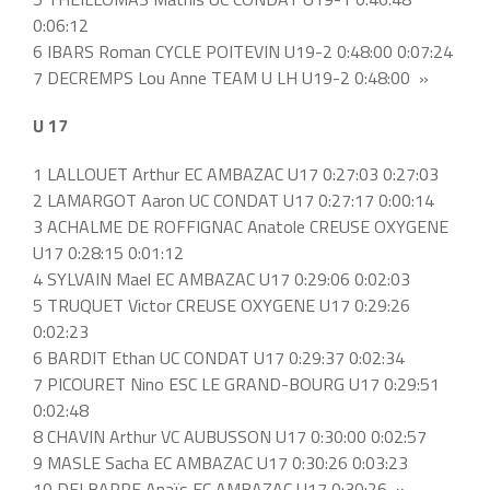
0:06:12
6 IBARS Roman CYCLE POITEVIN U19-2 0:48:00 0:07:24
7 DECREMPS Lou Anne TEAM U LH U19-2 0:48:00 »
U 17
1 LALLOUET Arthur EC AMBAZAC U17 0:27:03 0:27:03
2 LAMARGOT Aaron UC CONDAT U17 0:27:17 0:00:14
3 ACHALME DE ROFFIGNAC Anatole CREUSE OXYGENE
U17 0:28:15 0:01:12
4 SYLVAIN Mael EC AMBAZAC U17 0:29:06 0:02:03
5 TRUQUET Victor CREUSE OXYGENE U17 0:29:26
0:02:23
6 BARDIT Ethan UC CONDAT U17 0:29:37 0:02:34
7 PICOURET Nino ESC LE GRAND-BOURG U17 0:29:51
0:02:48
8 CHAVIN Arthur VC AUBUSSON U17 0:30:00 0:02:57
9 MASLE Sacha EC AMBAZAC U17 0:30:26 0:03:23
10 DELBARRE Anaïs EC AMBAZAC U17 0:30:26 »