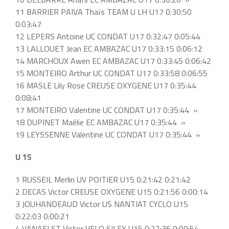
11 BARRIER PAIVA Thaïs TEAM U LH U17 0:30:50
0:03:47
12 LEPERS Antoine UC CONDAT U17 0:32:47 0:05:44
13 LALLOUET Jean EC AMBAZAC U17 0:33:15 0:06:12
14 MARCHOUX Awen EC AMBAZAC U17 0:33:45 0:06:42
15 MONTEIRO Arthur UC CONDAT U17 0:33:58 0:06:55
16 MASLE Lily Rose CREUSE OXYGENE U17 0:35:44
0:08:41
17 MONTEIRO Valentine UC CONDAT U17 0:35:44 »
18 DUPINET Maélie EC AMBAZAC U17 0:35:44 »
19 LEYSSENNE Valentine UC CONDAT U17 0:35:44 »
U 15
1 RUSSEIL Merlin UV POITIER U15 0:21:42 0:21:42
2 DECAS Victor CREUSE OXYGENE U15 0:21:56 0:00:14
3 JOUHANDEAUD Victor US NANTIAT CYCLO U15
0:22:03 0:00:21
4 VANAELST Victor VELO SILEX U15 0:22:36 0:00:54