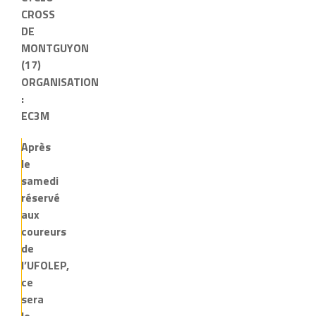
CROSS
DE
MONTGUYON
(17)
ORGANISATION
:
EC3M
Après
le
samedi
réservé
aux
coureurs
de
l’UFOLEP,
ce
sera