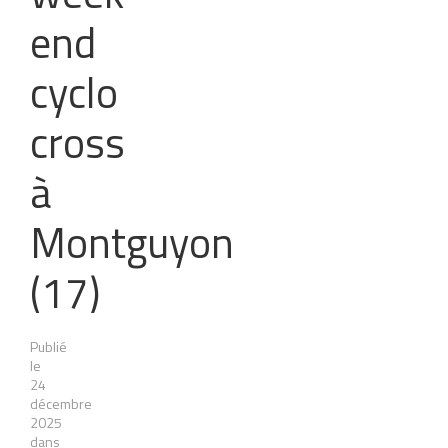
end
cyclo
cross
à
Montguyon
(17)
Publié
le
24
décembre
2025
dans