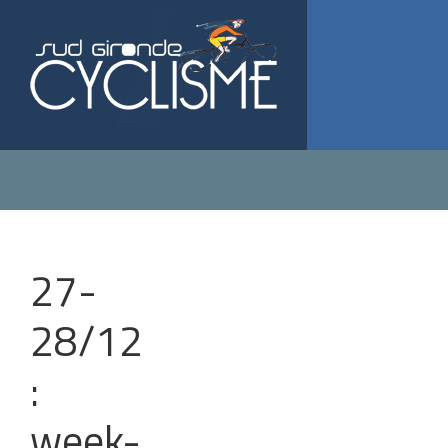
27-
OUVRIR LA NAVIGATION
28/12
:
week-