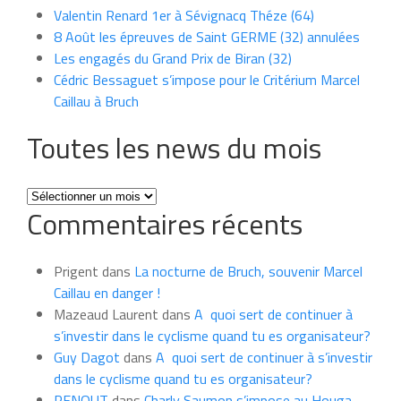
Valentin Renard 1er à Sévignacq Théze (64)
8 Août les épreuves de Saint GERME (32) annulées
Les engagés du Grand Prix de Biran (32)
Cédric Bessaguet s’impose pour le Critérium Marcel
Caillau à Bruch
Toutes les news du mois
Toutes
Commentaires récents
les
news
du
Prigent
dans
La nocturne de Bruch, souvenir Marcel
mois
Caillau en danger !
Mazeaud Laurent
dans
A quoi sert de continuer à
s’investir dans le cyclisme quand tu es organisateur?
Guy Dagot
dans
A quoi sert de continuer à s’investir
dans le cyclisme quand tu es organisateur?
RENOUT
dans
Charly Saumon s’impose au Houga