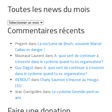
Toutes les news du mois
Toutes
Commentaires récents
les
news
du
Prigent
dans
La nocturne de Bruch, souvenir Marcel
mois
Caillau en danger !
Mazeaud Laurent
dans
A quoi sert de continuer à
s’investir dans le cyclisme quand tu es organisateur?
Guy Dagot
dans
A quoi sert de continuer à s’investir
dans le cyclisme quand tu es organisateur?
RENOUT
dans
Charly Saumon s’impose au Houga
(32)
Jean Dartigolles
dans
Le cyclisme Girondin perd un
ami
Faire une donation