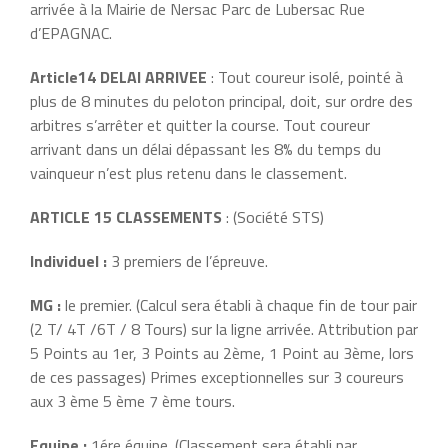
arrivée à la Mairie de Nersac Parc de Lubersac Rue
d’EPAGNAC.
Article14 DELAI ARRIVEE
: Tout coureur isolé, pointé à
plus de 8 minutes du peloton principal, doit, sur ordre des
arbitres s’arrêter et quitter la course. Tout coureur
arrivant dans un délai dépassant les 8% du temps du
vainqueur n’est plus retenu dans le classement.
ARTICLE 15 CLASSEMENTS
: (Société STS)
Individuel :
3 premiers de l’épreuve.
MG :
le premier. (Calcul sera établi à chaque fin de tour pair
(2 T/ 4T /6T / 8 Tours) sur la ligne arrivée. Attribution par
5 Points au 1er, 3 Points au 2ème, 1 Point au 3ème, lors
de ces passages) Primes exceptionnelles sur 3 coureurs
aux 3 ème 5 ème 7 ème tours.
Equipe :
1ére équipe. (Classement sera établi par