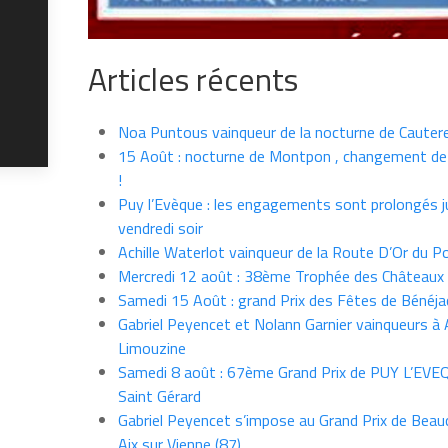
Articles récents
Noa Puntous vainqueur de la nocturne de Cauter
15 Août : nocturne de Montpon , changement de
!
Puy l’Evèque : les engagements sont prolongés j
vendredi soir
Achille Waterlot vainqueur de la Route D’Or du P
Mercredi 12 août : 38ème Trophée des Châteaux
Samedi 15 Août : grand Prix des Fêtes de Bénéja
Gabriel Peyencet et Nolann Garnier vainqueurs à A
Limouzine
Samedi 8 août : 67ème Grand Prix de PUY L’EVE
Saint Gérard
Gabriel Peyencet s’impose au Grand Prix de Beau
Aix sur Vienne (87)