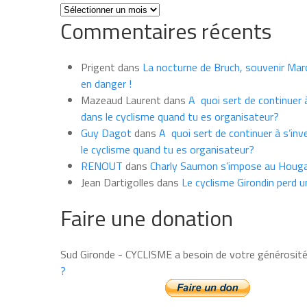
Toutes
Commentaires récents
les
news
du
Prigent
dans
La nocturne de Bruch, souvenir Marce
mois
en danger !
Mazeaud Laurent
dans
A quoi sert de continuer à
dans le cyclisme quand tu es organisateur?
Guy Dagot
dans
A quoi sert de continuer à s’inv
le cyclisme quand tu es organisateur?
RENOUT
dans
Charly Saumon s’impose au Houga
Jean Dartigolles
dans
Le cyclisme Girondin perd u
Faire une donation
Sud Gironde - CYCLISME a besoin de votre générosit
?