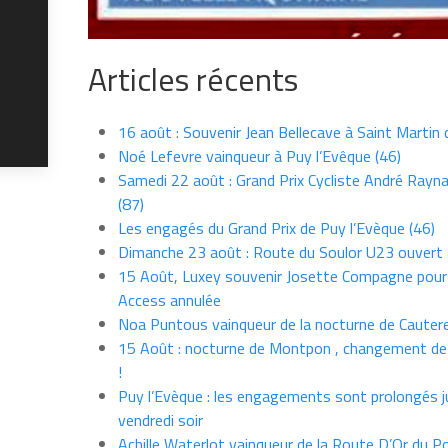
Articles récents
16 août : Souvenir Jean Bellecave à Saint Martin
Noé Lefevre vainqueur à Puy l’Evêque (46)
Samedi 22 août : Grand Prix Cycliste André Rayna
(87)
Les engagés du Grand Prix de Puy l’Evèque (46)
Dimanche 23 août : Route du Soulor U23 ouvert
15 Août, Luxey souvenir Josette Compagne pour
Access annulée
Noa Puntous vainqueur de la nocturne de Cauter
15 Août : nocturne de Montpon , changement de
!
Puy l’Evèque : les engagements sont prolongés j
vendredi soir
Achille Waterlot vainqueur de la Route D’Or du P