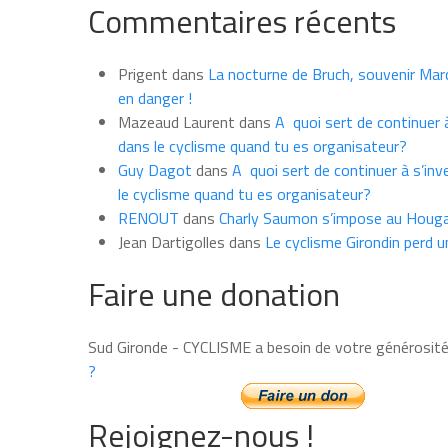
Commentaires récents
les
news
du
Prigent
dans
La nocturne de Bruch, souvenir Marce
mois
en danger !
Mazeaud Laurent
dans
A quoi sert de continuer à
dans le cyclisme quand tu es organisateur?
Guy Dagot
dans
A quoi sert de continuer à s’inv
le cyclisme quand tu es organisateur?
RENOUT
dans
Charly Saumon s’impose au Houga
Jean Dartigolles
dans
Le cyclisme Girondin perd u
Faire une donation
Sud Gironde - CYCLISME a besoin de votre générosit
?
Rejoignez-nous !