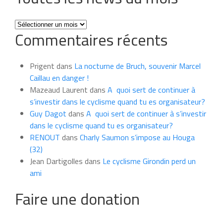
Toutes
Commentaires récents
les
news
du
Prigent
dans
La nocturne de Bruch, souvenir Marcel
mois
Caillau en danger !
Mazeaud Laurent
dans
A quoi sert de continuer à
s’investir dans le cyclisme quand tu es organisateur?
Guy Dagot
dans
A quoi sert de continuer à s’investir
dans le cyclisme quand tu es organisateur?
RENOUT
dans
Charly Saumon s’impose au Houga
(32)
Jean Dartigolles
dans
Le cyclisme Girondin perd un
ami
Faire une donation