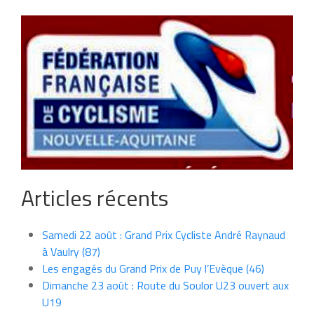
Articles récents
Samedi 22 août : Grand Prix Cycliste André Raynaud
à Vaulry (87)
Les engagés du Grand Prix de Puy l’Evèque (46)
Dimanche 23 août : Route du Soulor U23 ouvert aux
U19