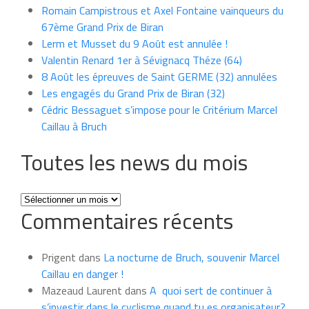
Romain Campistrous et Axel Fontaine vainqueurs du
67ème Grand Prix de Biran
Lerm et Musset du 9 Août est annulée !
Valentin Renard 1er à Sévignacq Théze (64)
8 Août les épreuves de Saint GERME (32) annulées
Les engagés du Grand Prix de Biran (32)
Cédric Bessaguet s’impose pour le Critérium Marcel
Caillau à Bruch
Toutes les news du mois
Toutes
Commentaires récents
les
news
du
Prigent
dans
La nocturne de Bruch, souvenir Marcel
mois
Caillau en danger !
Mazeaud Laurent
dans
A quoi sert de continuer à
s’investir dans le cyclisme quand tu es organisateur?